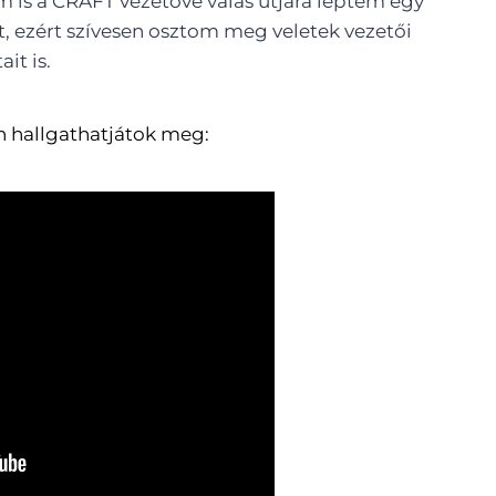
m is a CRAFT vezetővé válás útjára léptem egy
t, ezért szívesen osztom meg veletek vezetői
it is.
n hallgathatjátok meg: