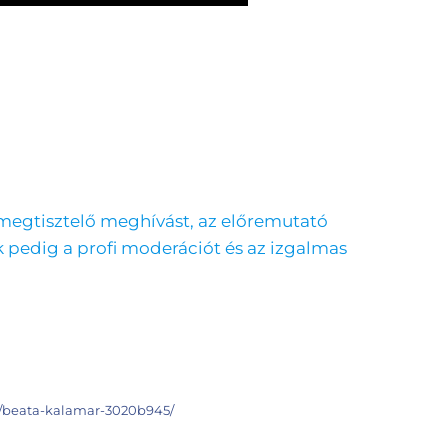
egtisztelő meghívást, az előremutató
 pedig a profi moderációt és az izgalmas
n/beata-kalamar-3020b945/