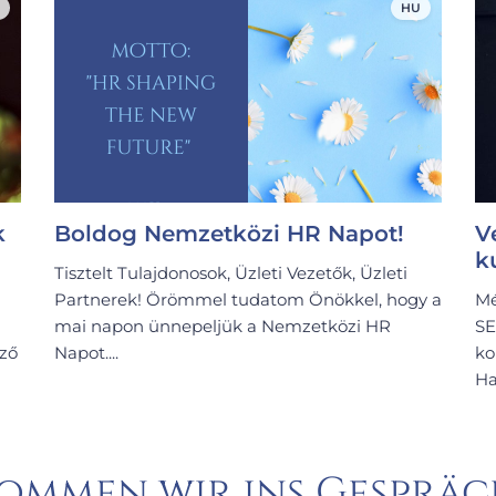
HU
k
Boldog Nemzetközi HR Napot!
V
k
Tisztelt Tulajdonosok, Üzleti Vezetők, Üzleti
Partnerek! Örömmel tudatom Önökkel, hogy a
Mé
mai napon ünnepeljük a Nemzetközi HR
SE
ező
Napot....
ko
Ha
ommen wir ins Gespräc