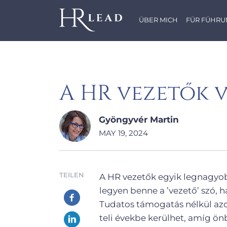
ÜBER MICH
FÜR FÜHRU
A HR vezetők v
Gyöngyvér Martin
MAY 19, 2024
TEILEN
A HR vezetők egyik legnagyob
legyen benne a ’vezető’ szó, 
Tudatos támogatás nélkül az
teli évekbe kerülhet, amíg ön