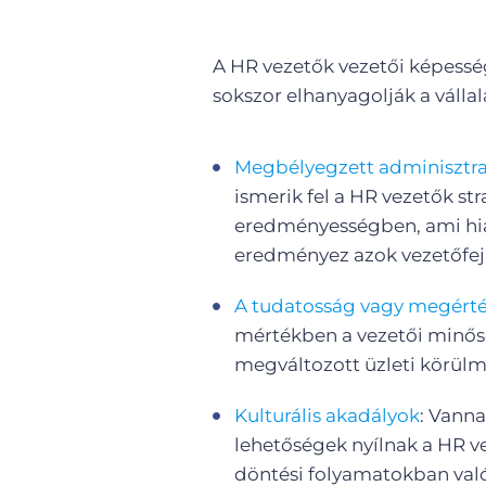
A HR vezetők vezetői képesség
sokszor elhanyagolják a válla
Megbélyegzett adminisztra
ismerik fel a HR vezetők str
eredményességben, ami hiá
eredményez azok vezetőfej
A tudatosság vagy megérté
mértékben a vezetői minős
megváltozott üzleti körül
Kulturális akadályok
: Vanna
lehetőségek nyílnak a HR ve
döntési folyamatokban való