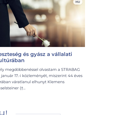
HU
eszteség és gyász a vállalati
ultúrában
ly megdöbbenéssel olvastam a STRABAG
 január 17.-i közleményét, miszerint 44 éves
rában váratlanul elhunyt Klemens
selsteiner (†...
h!