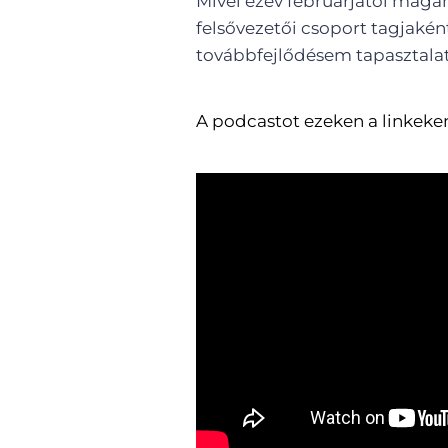
Mivel ezév februárjától maga
felsővezetői csoport tagjakén
továbbfejlődésem tapasztalata
A podcastot ezeken a linkeke