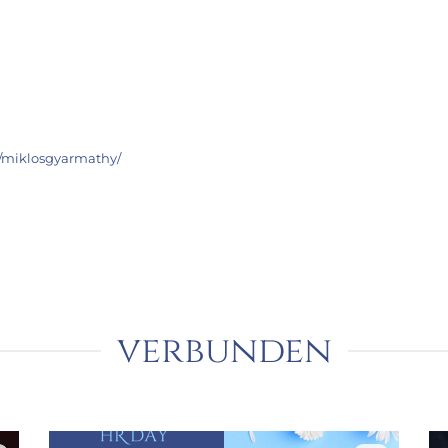
n/miklosgyarmathy/
verbunden