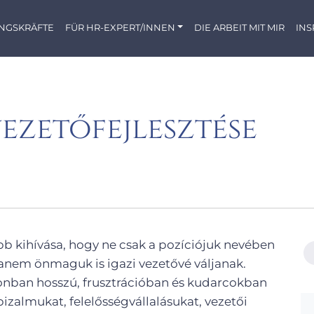
NGSKRÄFTE
FÜR HR-EXPERT/INNEN
DIE ARBEIT MIT MIR
INS
ezetőfejlesztése
b kihívása, hogy ne csak a pozíciójuk nevében
hanem önmaguk is igazi vezetővé váljanak.
onban hosszú, frusztrációban és kudarcokban
bizalmukat, felelősségvállalásukat, vezetői