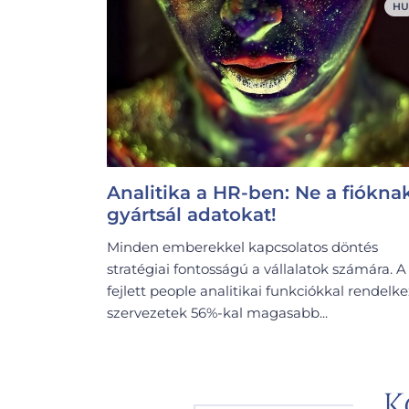
HU
Analitika a HR-ben: Ne a fiókna
gyártsál adatokat!
Minden emberekkel kapcsolatos döntés
stratégiai fontosságú a vállalatok számára. A
fejlett people analitikai funkciókkal rendelk
szervezetek 56%-kal magasabb...
K