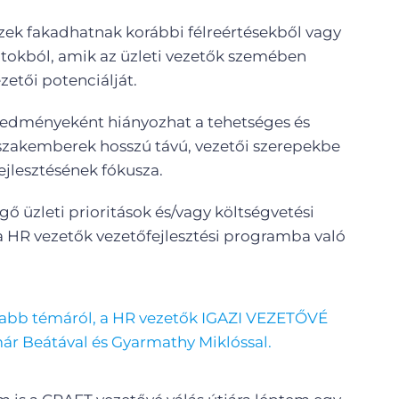
Ezek fakadhatnak korábbi félreértésekből vagy
atokból, amik az üzleti vezetők szemében
zetői potenciálját.
redményeként hiányozhat a tehetséges és
szakemberek hosszú távú, vezetői szerepekbe
fejlesztésének fókusza.
ngő üzleti prioritások és/vagy költségvetési
 a HR vezetők vezetőfejlesztési programba való
abb témáról, a HR vezetők IGAZI VEZETŐVÉ
ár Beátával és Gyarmathy Miklóssal.