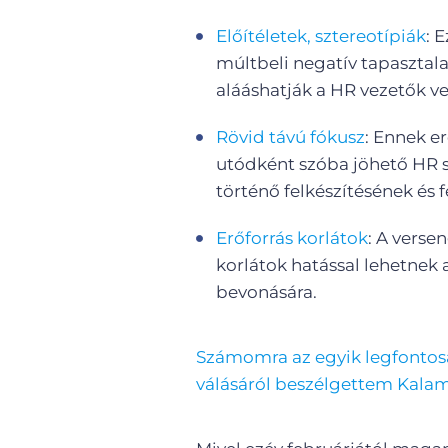
Előítéletek, sztereotípiák
: 
múltbeli negatív tapasztal
alááshatják a HR vezetők ve
Rövid távú fókusz
: Ennek e
utódként szóba jöhető HR 
történő felkészítésének és 
Erőforrás korlátok
: A verse
korlátok hatással lehetnek
bevonására.
Számomra az egyik legfontos
válásáról beszélgettem Kalam