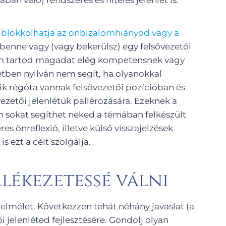
ét blokkolhatja az önbizalomhiányod vagy a
enne vagy (vagy bekerülsz) egy felsővezetői
em tartod magadat elég kompetensnek vagy
tben nyilván nem segít, ha olyanokkal
ik régóta vannak felsővezetői pozícióban és
ezetői jelenlétük pallérozására. Ezeknek a
n sokat segíthet neked a témában felkészült
s önreflexió, illetve külső visszajelzések
s ezt a célt szolgálja.
mlékezetessé válni
elmélet. Következzen tehát néhány javaslat (a
i jelenléted fejlesztésére. Gondolj olyan