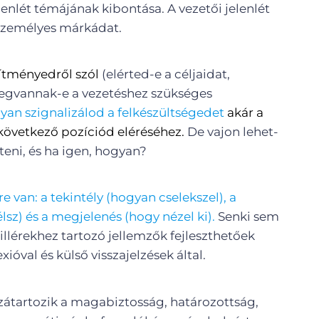
elenlét témájának kibontása. A vezetői jelenlét
 személyes márkádat.
ítményedről szól
(elérted-e a céljaidat,
egvannak-e a vezetéshez szükséges
yan szignalizálod a felkészültségedet
akár a
 következő pozíciód eléréséhez.
De vajon lehet-
zteni, és ha igen, hogyan?
re van: a tekintély (hogyan cselekszel), a
z) és a megjelenés (hogy nézel ki).
Senki sem
 pillérekhez tartozó jellemzők fejleszthetőek
xióval és külső visszajelzések által.
átartozik a magabiztosság, határozottság,