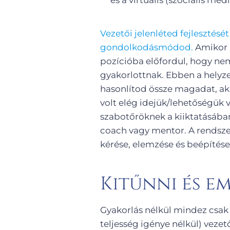
Vezetői jelenléted fejlesztés
gondolkodásmódod.
Amikor b
pozícióba előfordul, hogy n
gyakorlottnak. Ebben a helyze
hasonlítod össze magadat, ak
volt elég idejük/lehetőségük v
szabotőröknek a kiiktatásába
coach vagy mentor. A rendszere
kérése, elemzése és beépítése i
Kitűnni és e
Gyakorlás nélkül mindez csak 
teljesség igénye nélkül) vezető