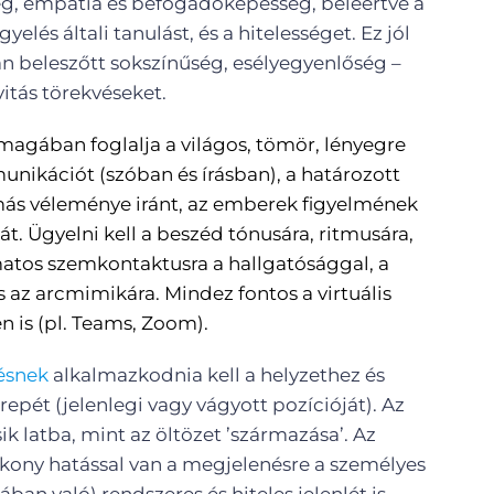
g, empátia és befogadóképesség, beleértve a
gyelés általi tanulást, és a hitelességet. Ez jól
ban beleszőtt sokszínűség, esélyegyenlőség –
itás törekvéseket.
agában foglalja a világos, tömör, lényegre
munikációt (szóban és írásban), a határozott
más véleménye iránt, az emberek figyelmének
. Ügyelni kell a beszéd tónusára, ritmusára,
matos szemkontaktusra a hallgatósággal, a
 az arcmimikára. Mindez fontos a virtuális
 is (pl. Teams, Zoom).
nésnek
alkalmazkodnia kell a helyzethez és
repét (jelenlegi vagy vágyott pozícióját). Az
k latba, mint az öltözet ’származása’. Az
kony hatással van a megjelenésre a személyes
iában való) rendszeres és hiteles jelenlét is.