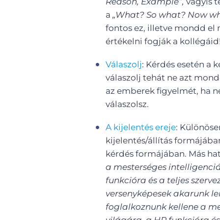
Reason, Example”,
vagyis t
a
„What? So what? Now w
fontos ez, illetve mondd el
értékelni fogják a kollégáid
Válaszolj
: Kérdés esetén a 
válaszolj tehát ne azt mond
az emberek figyelmét, ha 
válaszolsz.
A kijelentés ereje
: Különöse
kijelentés/állítás formájáb
kérdés formájában. Más ha
a mesterséges intelligenci
funkcióra és a teljes szerv
versenyképesek akarunk len
foglalkoznunk kellene a m