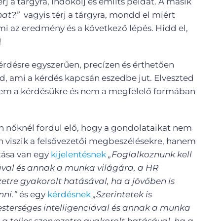
érj a tárgyra, indokolj és említs példát. A másik
hat?”
vagyis térj a tárgyra, mondd el miért
 mi az eredmény és a következő lépés. Hidd el,
!
kérdésre egyszerűen, precízen és érthetően
d, ami a kérdés kapcsán eszedbe jut. Elveszted
nem a kérdésükre és nem a megfelelő formában
n nőknél fordul elő, hogy a gondolataikat nem
an viszik a felsővezetői megbeszélésekre, hanem
tása van egy
kijelentésnek
„Foglalkoznunk kell
ával és annak a munka világára, a HR
ezetre gyakorolt hatásával, ha a jövőben is
ni.”
és egy
kérdésnek
„Szerintetek is
esterséges intelligenciával és annak a munka