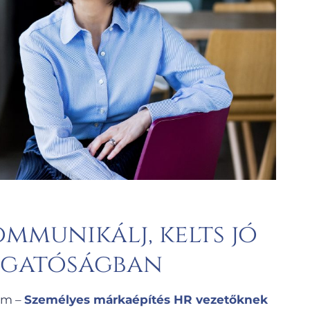
ommunikálj, kelts jó
llgatóságban
em –
Személyes márkaépítés HR vezetőknek