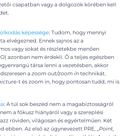
ezetői csapatban vagy a dolgozók körében kell
et.
dolkodás képessége
: Tudom, hogy mennyi
ta elvégezned. Ennek sajnos az a
mos vagy sokat és részletekbe menően
EO) azonban nem érdekli. Ő a teljes egészben
egyenrangú társa lenni a vezetésben, akkor
ndszeresen a
zoom out/zoom
in
technikát.
picture
-t és zoom in, hogy pontosan tudd, mi is
ga
: A túl sok beszéd nem a magabiztosságról
anem a fókusz hiányáról vagy a szereplési
azz röviden, világosan és egyértelműen. Két
d ebben. Az első az úgynevezett PRE, „
Point,