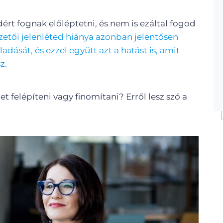
ért fognak előléptetni, és nem is ezáltal fogod
zetői jelenléted hiánya azonban jelentősen
adását, és ezzel együtt azt a hatást is, amit
z.
et felépíteni vagy finomítani? Erről lesz szó a