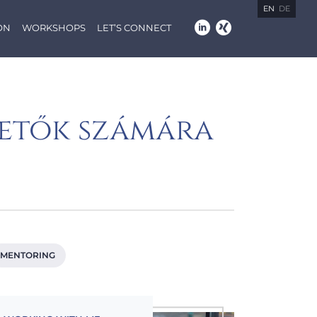
EN
DE
ON
WORKSHOPS
LET’S CONNECT
ezetők számára
MENTORING