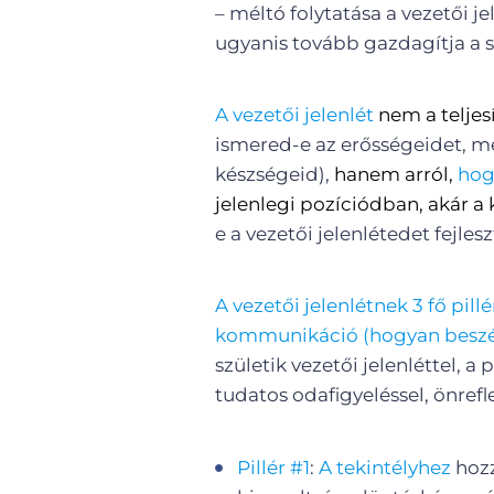
– méltó folytatása a vezetői j
ugyanis tovább gazdagítja a
A vezetői jelenlét
nem a teljes
ismered-e az erősségeidet, m
készségeid),
hanem arról,
hog
jelenlegi pozíciódban, akár a
e a vezetői jelenlétedet fejles
A vezetői jelenlétnek 3 fő pillé
kommunikáció (hogyan beszéls
születik vezetői jelenléttel, a
tudatos odafigyeléssel, önrefle
Pillér #1
:
A tekintélyhez
hozz