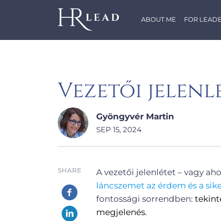
ABOUT ME
FOR LEAD
Vezetői jelenl
Gyöngyvér Martin
SEP 15, 2024
SHARE
A vezetői jelenlétet – vagy a
láncszemet az érdem és a sike
fontossági sorrendben:
tekint
megjelenés.