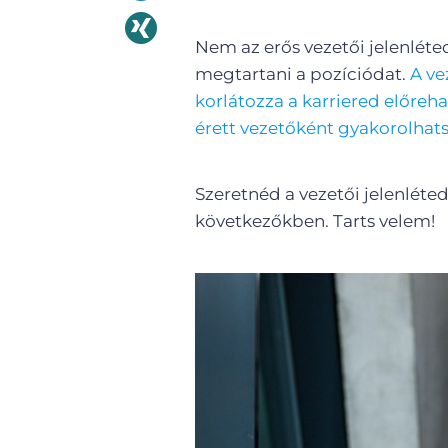
Nem az erős vezetői jelenléted
megtartani a pozíciódat.
A ve
korlátozza a karriered előrehal
érett vezetőként gyakorolhats
Szeretnéd a vezetői jelenléted
következőkben. Tarts velem!