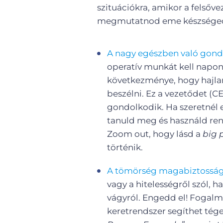
szituációkra, amikor a felsőv
megmutatnod eme készséged
A nagy egészben való gon
operatív munkát kell napon
következménye, hogy hajla
beszélni. Ez a vezetődet (C
gondolkodik. Ha szeretnél 
tanuld meg és használd re
Zoom out, hogy lásd a
big 
történik.
A tömörség magabiztossá
vagy a hitelességről szól, h
vágyról. Engedd el! Fogalm
keretrendszer segíthet tége