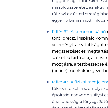
higgadtság, döntésképessé
mások tiszteletét, az aktív fi
tükrözi az üzleti stratégiá
egyenlő bánásmód, inkluziv
Pillér #2
:
A
kommunikáció
m
törő, precíz, inspiráló kom
véleményt, a nyitottságot 
megszerzését és megtartását
szünetek tartására, a folya
mozgásra, a testbeszédre és
(online) munkakörnyezetben
Pillér #3
:
A fizikai megjele
tükröznie kell a személy sze
ápoltság nagyobb súllyal esi
önazonosság a lényeg. Jóté
és a virtuális (szociális méd