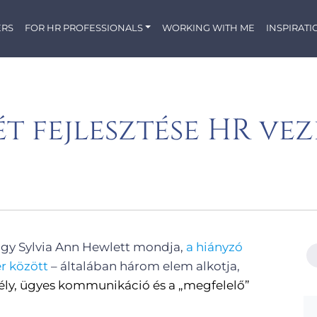
ERS
FOR HR PROFESSIONALS
WORKING WITH ME
INSPIRATI
ét fejlesztése HR v
hogy Sylvia Ann Hewlett mondja,
a hiányzó
r között
– általában három elem alkotja,
ély, ügyes kommunikáció és a „megfelelő”