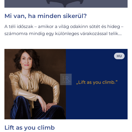
Mi van, ha minden sikerül?
A téli időszak – amikor a világ odakinn sötét és hideg –
számomra mindig egy különleges várakozással telik....
HU
Lift as you climb