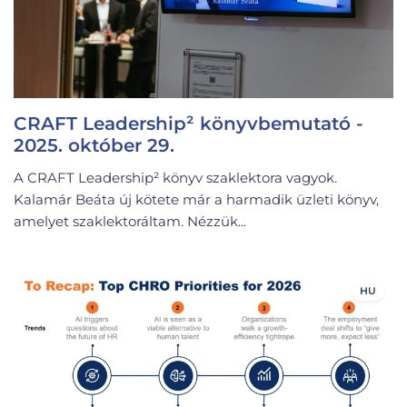
CRAFT Leadership² könyvbemutató -
2025. október 29.
A CRAFT Leadership² könyv szaklektora vagyok.
Kalamár Beáta új kötete már a harmadik üzleti könyv,
amelyet szaklektoráltam. Nézzük...
HU