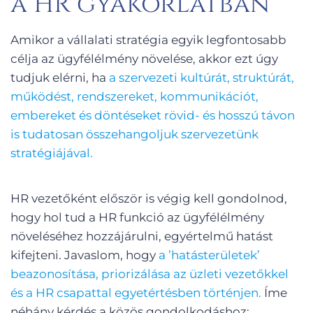
a HR gyakorlatban
Amikor a vállalati stratégia egyik legfontosabb
célja az ügyfélélmény növelése, akkor ezt úgy
tudjuk elérni, ha
a szervezeti kultúrát, struktúrát,
működést, rendszereket, kommunikációt,
embereket és döntéseket rövid- és hosszú távon
is tudatosan összehangoljuk szervezetünk
stratégiájával.
HR vezetőként először is végig kell gondolnod,
hogy hol tud a HR funkció az ügyfélélmény
növeléséhez hozzájárulni, egyértelmű hatást
kifejteni. Javaslom, hogy
a ’hatásterületek’
beazonosítása, priorizálása az üzleti vezetőkkel
és a HR csapattal egyetértésben történjen.
Íme
néhány kérdés a közös gondolkodáshoz: