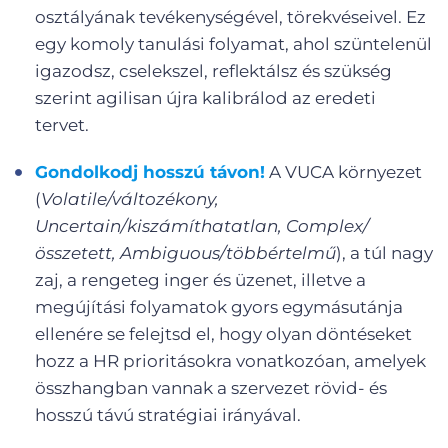
osztályának tevékenységével, törekvéseivel. Ez
egy komoly tanulási folyamat, ahol szüntelenül
igazodsz, cselekszel, reflektálsz és szükség
szerint agilisan újra kalibrálod az eredeti
tervet.
Gondolkodj hosszú távon!
A VUCA környezet
(
Volatile/változékony,
Uncertain/kiszámíthatatlan, Complex/
összetett, Ambiguous/többértelmű
), a túl nagy
zaj, a rengeteg inger és üzenet, illetve a
megújítási folyamatok gyors egymásutánja
ellenére se felejtsd el, hogy olyan döntéseket
hozz a HR prioritásokra vonatkozóan, amelyek
összhangban vannak a szervezet rövid- és
hosszú távú stratégiai irányával.