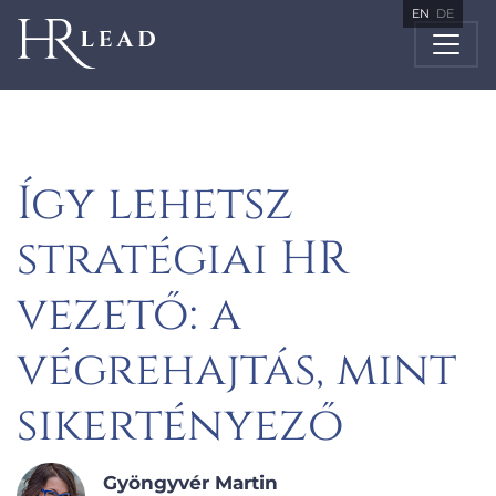
EN
DE
Így lehetsz
stratégiai HR
vezető: a
végrehajtás, mint
sikertényező
Gyöngyvér Martin