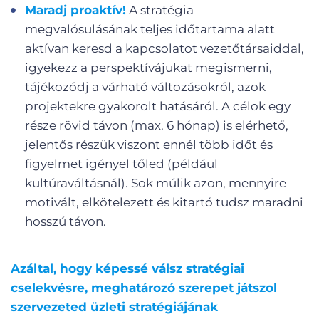
Maradj proaktív!
A stratégia
megvalósulásának teljes időtartama alatt
aktívan keresd a kapcsolatot vezetőtársaiddal,
igyekezz a perspektívájukat megismerni,
tájékozódj a várható változásokról, azok
projektekre gyakorolt hatásáról. A célok egy
része rövid távon (max. 6 hónap) is elérhető,
jelentős részük viszont ennél több időt és
figyelmet igényel tőled (például
kultúraváltásnál). Sok múlik azon, mennyire
motivált, elkötelezett és kitartó tudsz maradni
hosszú távon.
Azáltal, hogy képessé válsz stratégiai
cselekvésre, meghatározó szerepet játszol
szervezeted üzleti stratégiájának