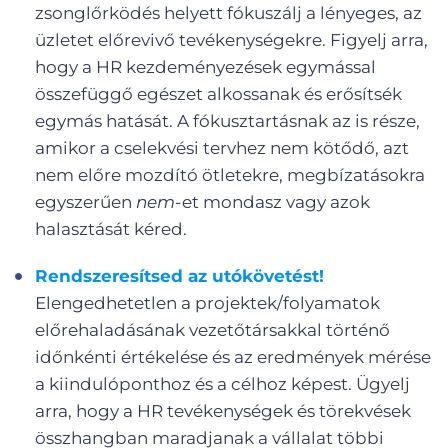
zsonglőrködés helyett fókuszálj a lényeges, az
üzletet előrevivő tevékenységekre. Figyelj arra,
hogy a HR kezdeményezések egymással
összefüggő egészet alkossanak és erősítsék
egymás hatását. A fókusztartásnak az is része,
amikor a cselekvési tervhez nem kötődő, azt
nem előre mozdító ötletekre, megbízatásokra
egyszerűen
nem
-et mondasz vagy azok
halasztását kéred.
Rendszeresítsed az utókövetést!
Elengedhetetlen a projektek/folyamatok
előrehaladásának vezetőtársakkal történő
időnkénti értékelése és az eredmények mérése
a kiindulóponthoz és a célhoz képest. Ügyelj
arra, hogy a HR tevékenységek és törekvések
összhangban maradjanak a vállalat többi