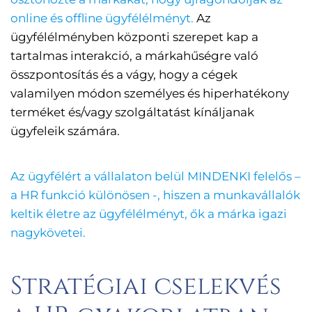
online és offline ügyfélélményt.
Az
ügyfélélményben központi szerepet kap a
tartalmas interakció, a márkahűségre való
összpontosítás és a vágy, hogy a cégek
valamilyen módon személyes és hiperhatékony
terméket és/vagy szolgáltatást kínáljanak
ügyfeleik számára.
Az ügyfélért a vállalaton belül MINDENKI felelős –
a HR funkció különösen -, hiszen a munkavállalók
keltik életre az ügyfélélményt, ők a márka igazi
nagykövetei.
Stratégiai cselekvés