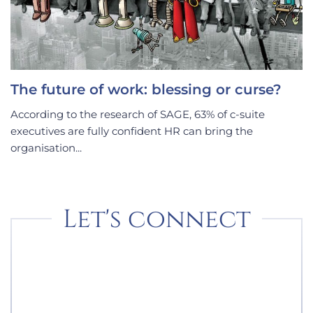
The future of work: blessing or curse?
According to the research of SAGE, 63% of c-suite
executives are fully confident HR can bring the
organisation...
Let's connect