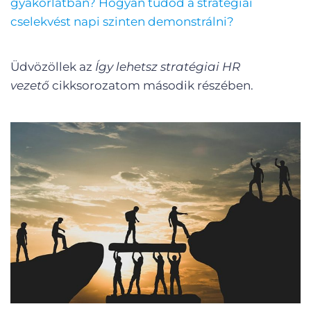
gyakorlatban? Hogyan tudod a stratégiai
cselekvést napi szinten demonstrálni?
Üdvözöllek az
Így lehetsz stratégiai HR
vezető
cikksorozatom második részében.