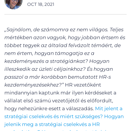
OCT 18, 2021
„Sajnálom, de számomra ez nem világos. Teljes
mértékben azon vagyok, hogy jobban értsem és
többet tegyek az általad felvázolt témáért, de
nem értem, hogyan támogatja ez a
kezdeményezés a stratégiánkat? Hogyan
illeszkedik az üzleti céljainkhoz? És hogyan
passzol a már korábban bemutatott HR-s
kezdeményezésekhez?”
HR vezetőként
mindannyian kaptunk már ilyen kérdéseket a
vállalat első számú vezetőjétől és előfordult,
hogy nehezünkre esett a válaszadás.
Mit jelent a
stratégiai cselekvés és miért szükséges? Hogyan
jelenik meg a stratégiai cselekvés a HR