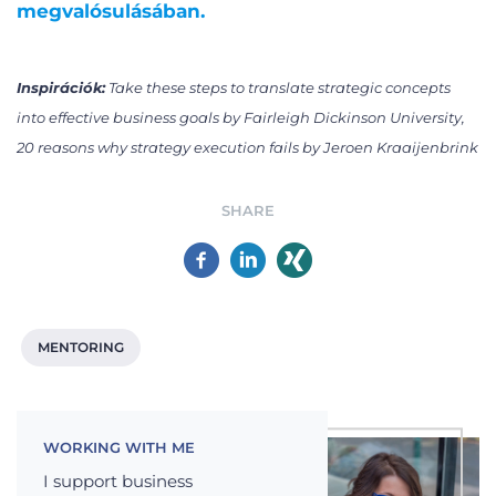
megvalósulásában.
Inspirációk:
Take these steps to translate strategic concepts
into effective business goals by Fairleigh Dickinson University,
20 reasons why strategy execution fails by Jeroen Kraaijenbrink
SHARE
MENTORING
WORKING WITH ME
I support business