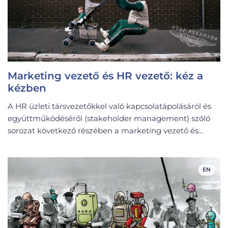
Marketing vezető és HR vezető: kéz a
kézben
A HR üzleti társvezetőkkel való kapcsolatápolásáról és
együttműködéséről (stakeholder management) szóló
sorozat következő részében a marketing vezető és...
EN