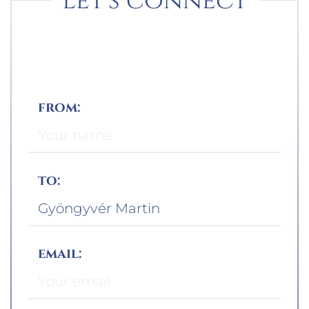
Let's connect
from:
to:
email: