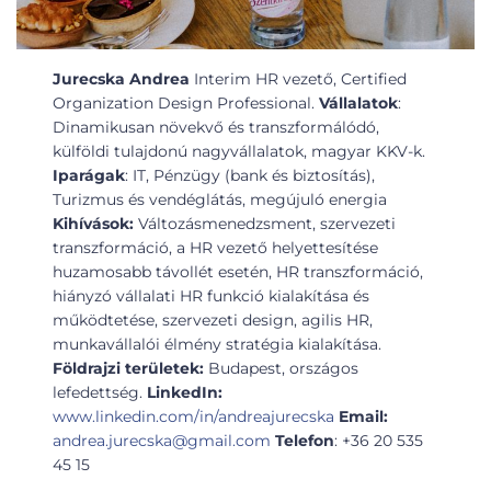
Jurecska Andrea
Interim HR vezető, Certified
Organization Design Professional.
Vállalatok
:
Dinamikusan növekvő és transzformálódó,
külföldi tulajdonú nagyvállalatok, magyar KKV-k.
Iparágak
: IT, Pénzügy (bank és biztosítás),
Turizmus és vendéglátás, megújuló energia
Kihívások:
Változásmenedzsment, szervezeti
transzformáció, a HR vezető helyettesítése
huzamosabb távollét esetén, HR transzformáció,
hiányzó vállalati HR funkció kialakítása és
működtetése, szervezeti design, agilis HR,
munkavállalói élmény stratégia kialakítása.
Földrajzi területek:
Budapest, országos
lefedettség.
LinkedIn:
www.linkedin.com/in/andreajurecska
Email:
andrea.jurecska@gmail.com
Telefon
: +36 20 535
45 15