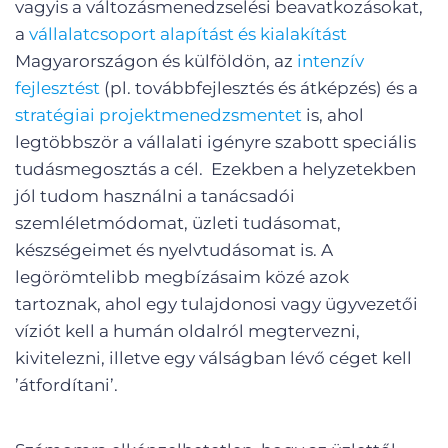
vagyis a változásmenedzselési beavatkozásokat,
a
vállalatcsoport alapítást és kialakítást
Magyarországon és külföldön, az
intenzív
fejlesztést
(pl. továbbfejlesztés és átképzés) és a
stratégiai
projektmenedzsmentet
is, ahol
legtöbbször a vállalati igényre szabott speciális
tudásmegosztás a cél. Ezekben a helyzetekben
jól tudom használni a tanácsadói
szemléletmódomat, üzleti tudásomat,
készségeimet és nyelvtudásomat is. A
legörömtelibb megbízásaim közé azok
tartoznak, ahol egy tulajdonosi vagy ügyvezetői
víziót kell a humán oldalról megtervezni,
kivitelezni, illetve egy válságban lévő céget kell
’átfordítani’.