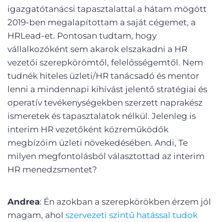
igazgatótanácsi tapasztalattal a hátam mögött
2019-ben megalapítottam a saját cégemet, a
HRLead-et. Pontosan tudtam, hogy
vállalkozóként sem akarok elszakadni a HR
vezetői szerepkörömtől, felelősségemtől. Nem
tudnék hiteles üzleti/HR tanácsadó és mentor
lenni a mindennapi kihívást jelentő stratégiai és
operatív tevékenységekben szerzett naprakész
ismeretek és tapasztalatok nélkül. Jelenleg is
interim HR vezetőként közreműködők
megbízóim üzleti növekedésében. Andi, Te
milyen megfontolásból választottad az interim
HR menedzsmentet?
Andrea
: Én azokban a szerepkörökben érzem jól
magam, ahol
szervezeti szintű hatással tudok