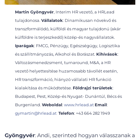
Martin Gyöngyvér
, Interim HR vezető, a HRLead
tulajdonosa.
Vállalatok
: Dinamikusan növekvő és
transzformálódó, külföldi és magyar tulajdonú (akár
külföldre is terjeszkedő) közép-és nagyvállalatok.
Iparágak
: FMCG, Pénzügy, Egészségügy, Logisztika
és szállítmányozás, Alkohol és Borászat.
Kihívások
:
Változásmenedzsment, turnaround, M&A, a HR
vezető helyettesítése huzamosabb távollét esetén,
HR transzformáció, hiányzó vállalati HR funkció
kialakítása és működtetése.
Földrajzi területek
:
Budapest, Pest, Közép-és Nyugat- Dunántúl, Bécs és
Burgenland.
Weboldal
:
www.hrlead.at
Email
:
gymartin@hrlead.at
Telefon
: +43 664 282 1949
Gyöngyvér
: Andi, szerinted hogyan válasszanak a