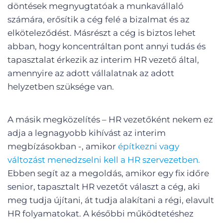
döntések megnyugtatóak a munkavállaló
számára, erősítik a cég felé a bizalmat és az
elköteleződést. Másrészt a cég is biztos lehet
abban, hogy koncentráltan pont annyi tudás és
tapasztalat érkezik az interim HR vezető által,
amennyire az adott vállalatnak az adott
helyzetben szüksége van.
A másik megközelítés – HR vezetőként nekem ez
adja a legnagyobb kihívást az interim
megbízásokban -, amikor
építkezni vagy
változást menedzselni kell a HR szervezetben.
Ebben segít az a megoldás, amikor egy fix időre
senior, tapasztalt HR vezetőt választ a cég, aki
meg tudja újítani, át tudja alakítani a régi, elavult
HR folyamatokat. A későbbi működtetéshez