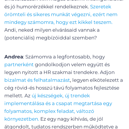
és jó humorérzékkel rendelkeznek.
Szeretek
örömteli és sikeres munkát végezni, ezért nem
mindegy számomra, hogy ezt kikkel teszem.
Andi, neked milyen elvárásaid vannak a
(potenciális) megbízóiddal szemben?
Andrea
: Számomra a legfontosabb, hogy
partnerként
gondolkodjon velem együtt és
legyen nyitott a HR szakmai trendekre. Adjon
bizalmat és felhatalmazást
,
legyen elkötelezett a
cég rövid-és hosszú távú folyamatos fejlesztése
mellett. Az
új készségek, új trendek
implementálása és a csapat megtartása egy
folyamatos, komplex feladat, változó
környezetben.
Ez egy nagy kihívás, de jól
átgondolt, tudatos rendszerben működtetve a