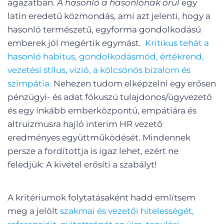
ágazatban.
A hasonló a hasonlónak örül
egy
latin eredetű közmondás, ami azt jelenti, hogy a
hasonló természetű, egyforma gondolkodású
emberek jól megértik egymást.
Kritikus tehát a
hasonló habitus, gondolkodásmód, értékrend,
vezetési stílus, vízió, a kölcsönös bizalom és
szimpátia.
Nehezen tudom elképzelni egy erősen
pénzügyi- és adat fókuszú tulajdonos/ügyvezető
és egy inkább emberközpontú, empátiára és
altruizmusra hajló interim HR vezető
eredményes együttműködését. Mindennek
persze a fordítottja is igaz lehet, ezért ne
feledjük: A kivétel erősíti a szabályt!
A kritériumok folytatásaként hadd említsem
meg a jelölt
szakmai és vezetői hitelességét,