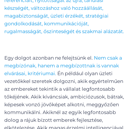
referenciáit, nyitottságát az újra, tanulási
készségét, változáshoz való hozzáállását,
magabiztonságát, üzleti érzékét, stratégiai
gondolkodását, kommunikációját,
rugalmasságát, őszinteségét és szakmai alázatát.
Egy dolgot azonban ne felejtsünk el.
Nem csak a
megbízónak, hanem a megbízottnak is vannak
elvárásai, kritériumai.
Én például olyan üzleti
vezetőkkel szeretek dolgozni, akik egyértelműen
az embereket tekintik a vállalat legfontosabb
tőkéjének. Akik kíváncsiak, ambiciózusok, bátrak,
képesek vonzó jövőképet alkotni, meggyőzően
kommunikálni. Akiknél az egyik legfontosabb
dolog a rájuk bízott emberek fejlesztése,
elkötelezése. Akik magas érzelmi intelligenciával