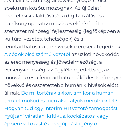
A vállalatok stratégiai tevékenységei széles
spektrum között mozognak. Az új üzleti
modellek kialakításától a digitalizálás és a
hatékony operatív működés elérésén át a
szervezet minőségi fejlesztéséig (legfőképpen a
kultúra, vezetés, tehetségek) és a
fenntarthatósági törekvések eléréséig terjednek.
A cégek első számú vezetői
az üzleti növekedés,
az eredményesség és jövedelmezőség, a
versenyképesség, az ügyfélelégedettség, az
innováció és a fenntartható működés terén egyre
növekvő és összetettebb humán kihívások előtt
állnak.
De mi történik akkor, amikor a humán
terület működésében akadályok merülnek fel?
Hogyan tud egy interim HR vezető támogatást
nyújtani váratlan, kritikus, kockázatos, vagy
éppen változást és megújulást igénylő