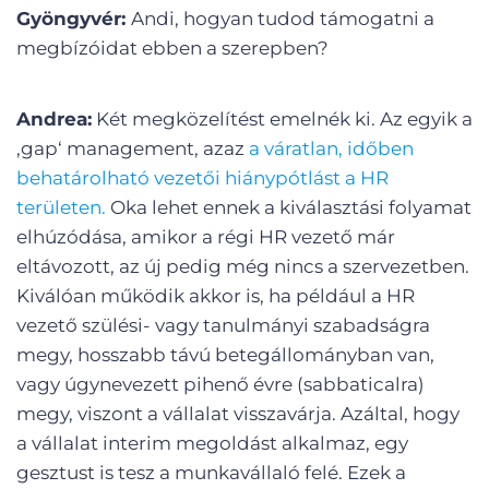
Gyöngyvér:
Andi, hogyan tudod támogatni a
megbízóidat ebben a szerepben?
Andrea:
Két megközelítést emelnék ki. Az egyik a
‚gap‘ management, azaz
a váratlan, időben
behatárolható vezetői hiánypótlást a HR
területen.
Oka lehet ennek a kiválasztási folyamat
elhúzódása, amikor a régi HR vezető már
eltávozott, az új pedig még nincs a szervezetben.
Kiválóan működik akkor is, ha például a HR
vezető szülési- vagy tanulmányi szabadságra
megy, hosszabb távú betegállományban van,
vagy úgynevezett pihenő évre (sabbaticalra)
megy, viszont a vállalat visszavárja. Azáltal, hogy
a vállalat interim megoldást alkalmaz, egy
gesztust is tesz a munkavállaló felé. Ezek a