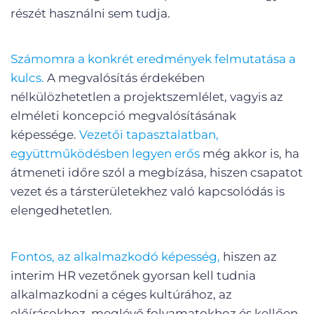
részét használni sem tudja.
Számomra a konkrét eredmények felmutatása a
kulcs.
A megvalósítás érdekében
nélkülözhetetlen a projektszemlélet, vagyis az
elméleti koncepció megvalósításának
képessége.
Vezetői tapasztalatban,
együttműködésben legyen erős
még akkor is, ha
átmeneti időre szól a megbízása, hiszen csapatot
vezet és a társterületekhez való kapcsolódás is
elengedhetetlen.
Fontos, az alkalmazkodó képesség,
hiszen az
interim HR vezetőnek gyorsan kell tudnia
alkalmazkodni a céges kultúrához, az
előírásokhoz, meglévő folyamatokhoz és kellően