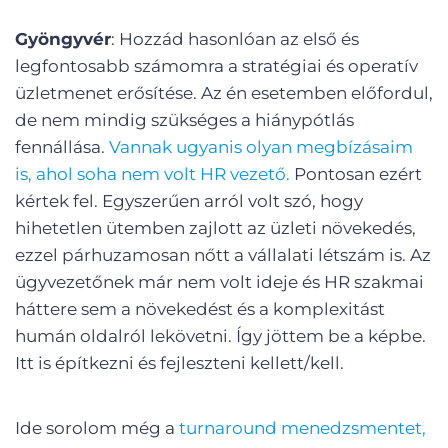
Gyöngyvér
: Hozzád hasonlóan az első és
legfontosabb számomra a stratégiai és operatív
üzletmenet erősítése. Az én esetemben előfordul,
de nem mindig szükséges a hiánypótlás
fennállása.
Vannak ugyanis olyan megbízásaim
is, ahol soha nem volt HR vezető.
Pontosan ezért
kértek fel. Egyszerűen arról volt szó, hogy
hihetetlen ütemben zajlott az üzleti növekedés,
ezzel párhuzamosan nőtt a vállalati létszám is. Az
ügyvezetőnek már nem volt ideje és HR szakmai
háttere sem a növekedést és a komplexitást
humán oldalról lekövetni. Így jöttem be a képbe.
Itt is építkezni és fejleszteni kellett/kell.
Ide sorolom még a
turnaround menedzsmentet,