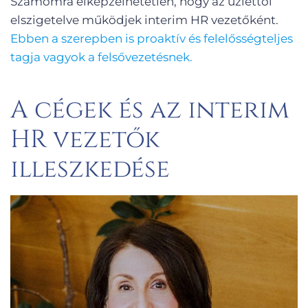
Számomra elképzelhetetlen, hogy az üzlettől
elszigetelve működjek interim HR vezetőként.
Ebben a szerepben is proaktív és felelősségteljes
tagja vagyok a felsővezetésnek.
A cégek és az interim
HR vezetők
illeszkedése