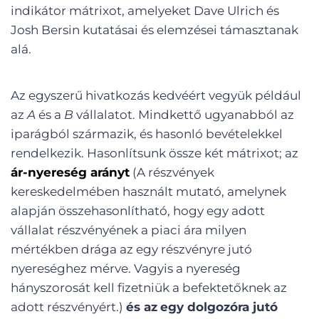
indikátor mátrixot, amelyeket Dave Ulrich és
Josh Bersin kutatásai és elemzései támasztanak
alá.
Az egyszerű hivatkozás kedvéért vegyük például
az
A
és a
B
vállalatot. Mindkettő ugyanabból az
iparágból származik, és hasonló bevételekkel
rendelkezik. Hasonlítsunk össze két mátrixot; az
ár-nyereség arányt
(A részvények
kereskedelmében használt mutató, amelynek
alapján összehasonlítható, hogy egy adott
vállalat részvényének a piaci ára milyen
mértékben drága az egy részvényre jutó
nyereséghez mérve. Vagyis a nyereség
hányszorosát kell fizetniük a befektetőknek az
adott részvényért.)
és az
egy dolgozóra jutó