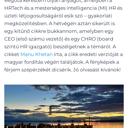
Régóta kerestem olyan anyagot, amelyben a
HRTech és a mesterséges intelligencia (MI) HR és
üzleti létjogosultságáról esik szó – gyakorlati
megközelítésben. A hétvégén aztán sikerült is
egy kitűnő cikkre bukkannom, amelyben egy
CEO (első számú vezető) és egy CHRO (board
szintű HR igazgató) beszélgetnek a témáról. A
cikket
Manu Khetan
írta, a cikk eredeti verzióját a
magyar fordítás végén találjátok. A fényképek a
férjem szépérzékét dicsérik. Jó olvasást kívánok!