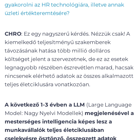
gyakorolni az HR technológiára, illetve annak
üzleti értékteremtésére?
CHRO
: Ez egy nagyszerű kérdés. Nézzük csak! A
kiemelkedő teljesítményű szakemberek
távozásának hatása több millió dolláros
költséget jelent a szervezetnek, de ez az esetek
legnagyobb részében észrevétlen marad, hacsak
nincsenek elérhető adatok az összes alkalmazott
teljes életciklusára vonatkozóan.
A következő 1-3 évben a LLM
(Large Language
Model: Nagy Nyelvi Modellek)
megjelenésével a
mesterséges intelligencia képes lesz a
munkavállalók teljes életciklusában
cselekvésre ösztönző, összegzett adatok