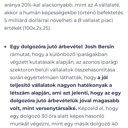
aránya 20%-kal alacsonyabb, mint az
A
vállalaté,
akkor a humán képességekbe történő befektetés
5 milliárd dollárral növelheti a
B
vállalat piaci
értékét (100x.2x.25).
Egy dolgozóra jutó árbevétel
:
Josh Bersin
rámutat, hogy a különböző iparágakban
végzett kutatásaik alapján, az azonos iparági
szektoron belüli vállalatok összehasonlítása
során egyértelműen láthatták, hogy
a jól
teljesítő vállalatok nagyon hatékonyak a
létszám alapján, ami azt jelenti, hogy az egy
dolgozóra jutó árbevételük jóval magasabb
volt, mint versenytársaiké.
Képzeld el, hogy
egy dolgozó 30 óra alatt képes hasonló
munkát végezni, mint egy másik dolgozó 40