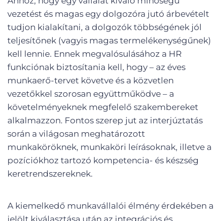
Ahhoz, hogy egy vállalat kiváló minőségű
vezetést és magas egy dolgozóra jutó árbevételt
tudjon kialakítani, a dolgozók többségének jól
teljesítőnek (vagyis magas termelékenységűnek)
kell lennie. Ennek megvalósulásához a HR
funkciónak biztosítania kell, hogy – az éves
munkaerő-tervet követve és a közvetlen
vezetőkkel szorosan együttműködve – a
követelményeknek megfelelő szakembereket
alkalmazzon. Fontos szerep jut az interjúztatás
során a világosan meghatározott
munkaköröknek, munkaköri leírásoknak, illetve a
pozíciókhoz tartozó kompetencia- és készség
keretrendszereknek.
A kiemelkedő munkavállalói élmény érdekében a
jelölt kiválasztása után az integrációs és