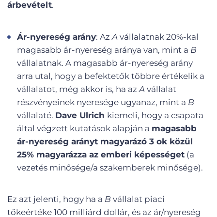
árbevételt
.
Ár-nyereség arány
: Az
A
vállalatnak 20%-kal
magasabb ár-nyereség aránya van, mint a
B
vállalatnak. A magasabb ár-nyereség arány
arra utal, hogy a befektetők többre értékelik a
vállalatot, még akkor is, ha az
A
vállalat
részvényeinek nyeresége ugyanaz, mint a
B
vállalaté.
Dave Ulrich
kiemeli, hogy a csapata
által végzett kutatások alapján a
magasabb
ár-nyereség arányt magyarázó 3 ok közül
25% magyarázza az emberi képességet
(a
vezetés minősége/a szakemberek minősége).
Ez azt jelenti, hogy ha a
B
vállalat piaci
tőkeértéke 100 milliárd dollár, és az ár/nyereség