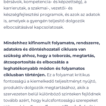
bérsávok, kompetencia- és képzettség), a
karrierutak, a szakmai-, vezetői- és
készségfejlesztési programok, és azok az adatok
is, amelyek a gyengén teljesítő dolgozók
elbocsátásával kapcsolatosak.
Mindehhez kifinomult folyamatra, rendszerre,
adatokra és döntéshozatali ciklusra van
szükség ahhoz, hogy a toborzás, megtartás,
átcsoportosítás és elbocsátás a
leghatékonyabb módon és folyamatos
ciklusban történjen.
Ez a folyamat kritikus
fontosságú a kiemelkedő teljesítményt nyújtó,
produktív dolgozók megtartásához, akik a
szervezeten belül különböző szinteken fejlődnek
tovább azért, hogy kulcsfontosságú szerepeket