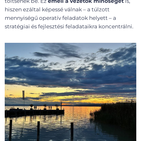
töltsenek be. Ez
emeli a vezetők minőségét
is,
hiszen ezáltal képessé válnak – a túlzott
mennyiségű operatív feladatok helyett – a
stratégiai és fejlesztési feladataikra koncentrálni.