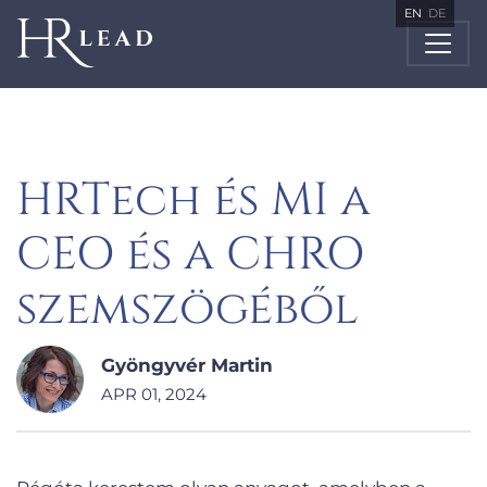
EN
DE
HRTech és MI a
CEO és a CHRO
szemszögéből
Gyöngyvér Martin
APR 01, 2024