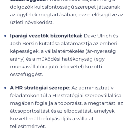
dolgozók kulcsfontosságú szerepet játszanak
az ügyfelek megtartásában, ezzel elősegítve az
üzleti növekedést.
Iparági vezetők bizonyítékai:
Dave Ulrich és
Josh Bersin kutatása alátámasztja az emberi
képességek, a vállalatértékelés (ár-nyereség
arány) és a működési hatékonyság (egy
munkavállalóra jutó árbevétel) közötti
összefüggést.
A HR stratégiai szerepe
: Az adminisztratív
feladatokon túl a HR stratégiai szerepvállalása
magában foglalja a toborzást, a megtartást, az
átcsoportosítást és az elbocsátást, amelyek
közvetlenül befolyásolják a vállalat
teljesítményét.