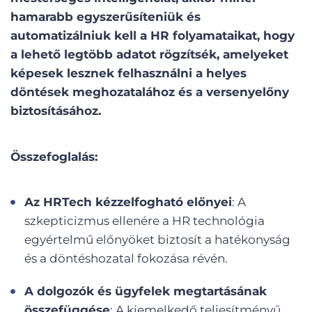
hamarabb egyszerűsíteniük és
automatizálniuk kell a HR folyamataikat, hogy
a lehető legtöbb adatot rögzítsék, amelyeket
képesek lesznek felhasználni a helyes
döntések meghozatalához és a versenyelőny
biztosításához.
Összefoglalás:
Az HRTech kézzelfogható előnyei
: A
szkepticizmus ellenére a HR technológia
egyértelmű előnyöket biztosít a hatékonyság
és a döntéshozatal fokozása révén.
A dolgozók és ügyfelek megtartásának
összefüggése
: A kiemelkedő teljesítményű