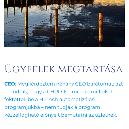
Ügyfelek megtartása
CEO
: Megkérdeztem néhány CEO barátomat; azt
mondták, hogy a CHRO-k – miután milliókat
fektettek be a HRTech automatizálási
programjukba – nem tudják a program
kézzelfogható előnyeit bemutatni az üzletnek.