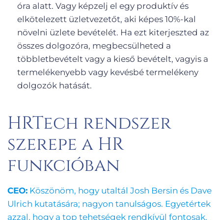
óra alatt. Vagy képzelj el egy produktív és
elkötelezett üzletvezetőt, aki képes 10%-kal
növelni üzlete bevételét. Ha ezt kiterjeszted az
összes dolgozóra, megbecsülheted a
többletbevételt vagy a kieső bevételt, vagyis a
termelékenyebb vagy kevésbé termelékeny
dolgozók hatását.
HRTech rendszer
szerepe a HR
funkcióban
CEO:
Köszönöm, hogy utaltál Josh Bersin és Dave
Ulrich kutatására; nagyon tanulságos. Egyetértek
azzal, hogy a top tehetségek rendkívül fontosak,