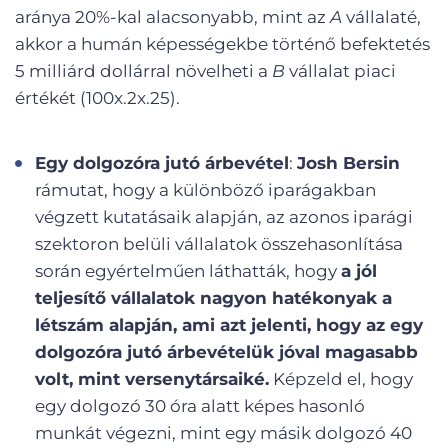
aránya 20%-kal alacsonyabb, mint az
A
vállalaté,
akkor a humán képességekbe történő befektetés
5 milliárd dollárral növelheti a
B
vállalat piaci
értékét (100x.2x.25).
Egy dolgozóra jutó árbevétel
:
Josh Bersin
rámutat, hogy a különböző iparágakban
végzett kutatásaik alapján, az azonos iparági
szektoron belüli vállalatok összehasonlítása
során egyértelműen láthatták, hogy
a jól
teljesítő vállalatok nagyon hatékonyak a
létszám alapján, ami azt jelenti, hogy az egy
dolgozóra jutó árbevételük jóval magasabb
volt, mint versenytársaiké.
Képzeld el, hogy
egy dolgozó 30 óra alatt képes hasonló
munkát végezni, mint egy másik dolgozó 40