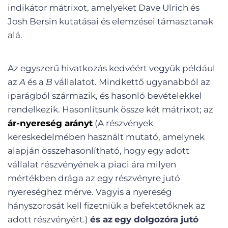
indikátor mátrixot, amelyeket Dave Ulrich és
Josh Bersin kutatásai és elemzései támasztanak
alá.
Az egyszerű hivatkozás kedvéért vegyük például
az
A
és a
B
vállalatot. Mindkettő ugyanabból az
iparágból származik, és hasonló bevételekkel
rendelkezik. Hasonlítsunk össze két mátrixot; az
ár-nyereség arányt
(A részvények
kereskedelmében használt mutató, amelynek
alapján összehasonlítható, hogy egy adott
vállalat részvényének a piaci ára milyen
mértékben drága az egy részvényre jutó
nyereséghez mérve. Vagyis a nyereség
hányszorosát kell fizetniük a befektetőknek az
adott részvényért.)
és az
egy dolgozóra jutó