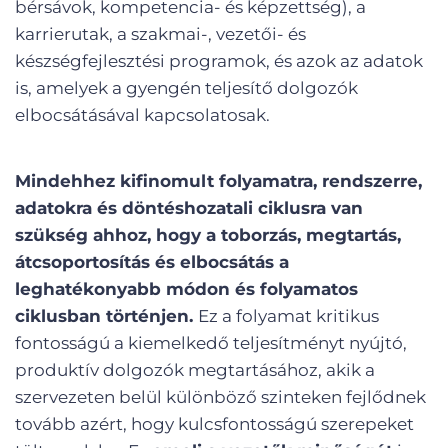
bérsávok, kompetencia- és képzettség), a
karrierutak, a szakmai-, vezetői- és
készségfejlesztési programok, és azok az adatok
is, amelyek a gyengén teljesítő dolgozók
elbocsátásával kapcsolatosak.
Mindehhez kifinomult folyamatra, rendszerre,
adatokra és döntéshozatali ciklusra van
szükség ahhoz, hogy a toborzás, megtartás,
átcsoportosítás és elbocsátás a
leghatékonyabb módon és folyamatos
ciklusban történjen.
Ez a folyamat kritikus
fontosságú a kiemelkedő teljesítményt nyújtó,
produktív dolgozók megtartásához, akik a
szervezeten belül különböző szinteken fejlődnek
tovább azért, hogy kulcsfontosságú szerepeket