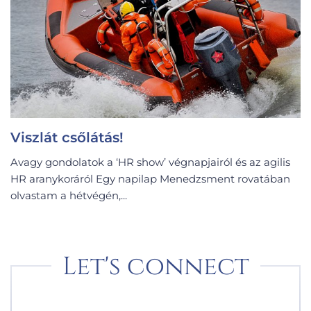
Viszlát csőlátás!
Avagy gondolatok a ‘HR show’ végnapjairól és az agilis
HR aranykoráról Egy napilap Menedzsment rovatában
olvastam a hétvégén,...
Let's connect