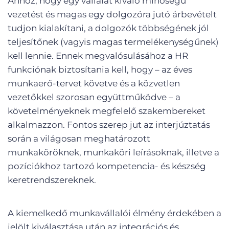
Ahhoz, hogy egy vállalat kiváló minőségű
vezetést és magas egy dolgozóra jutó árbevételt
tudjon kialakítani, a dolgozók többségének jól
teljesítőnek (vagyis magas termelékenységűnek)
kell lennie. Ennek megvalósulásához a HR
funkciónak biztosítania kell, hogy – az éves
munkaerő-tervet követve és a közvetlen
vezetőkkel szorosan együttműködve – a
követelményeknek megfelelő szakembereket
alkalmazzon. Fontos szerep jut az interjúztatás
során a világosan meghatározott
munkaköröknek, munkaköri leírásoknak, illetve a
pozíciókhoz tartozó kompetencia- és készség
keretrendszereknek.
A kiemelkedő munkavállalói élmény érdekében a
jelölt kiválasztása után az integrációs és