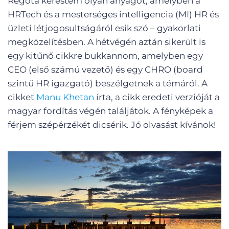
Régóta kerestem olyan anyagot, amelyben a
HRTech és a mesterséges intelligencia (MI) HR és
üzleti létjogosultságáról esik szó – gyakorlati
megközelítésben. A hétvégén aztán sikerült is
egy kitűnő cikkre bukkannom, amelyben egy
CEO (első számú vezető) és egy CHRO (board
szintű HR igazgató) beszélgetnek a témáról. A
cikket
Manu Khetan
írta, a cikk eredeti verzióját a
magyar fordítás végén találjátok. A fényképek a
férjem szépérzékét dicsérik. Jó olvasást kívánok!