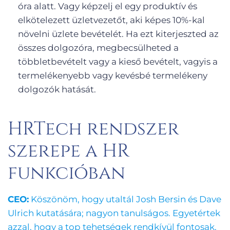
óra alatt. Vagy képzelj el egy produktív és
elkötelezett üzletvezetőt, aki képes 10%-kal
növelni üzlete bevételét. Ha ezt kiterjeszted az
összes dolgozóra, megbecsülheted a
többletbevételt vagy a kieső bevételt, vagyis a
termelékenyebb vagy kevésbé termelékeny
dolgozók hatását.
HRTech rendszer
szerepe a HR
funkcióban
CEO:
Köszönöm, hogy utaltál Josh Bersin és Dave
Ulrich kutatására; nagyon tanulságos. Egyetértek
azzal, hogy a top tehetségek rendkívül fontosak,