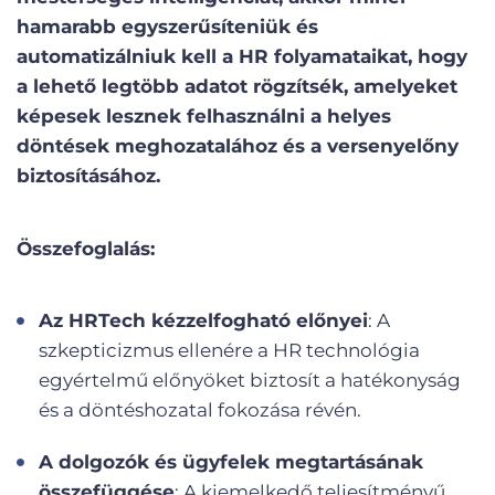
hamarabb egyszerűsíteniük és
automatizálniuk kell a HR folyamataikat, hogy
a lehető legtöbb adatot rögzítsék, amelyeket
képesek lesznek felhasználni a helyes
döntések meghozatalához és a versenyelőny
biztosításához.
Összefoglalás:
Az HRTech kézzelfogható előnyei
: A
szkepticizmus ellenére a HR technológia
egyértelmű előnyöket biztosít a hatékonyság
és a döntéshozatal fokozása révén.
A dolgozók és ügyfelek megtartásának
összefüggése
: A kiemelkedő teljesítményű