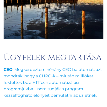
Ügyfelek megtartása
CEO
: Megkérdeztem néhány CEO barátomat; azt
mondták, hogy a CHRO-k – miután milliókat
fektettek be a HRTech automatizálási
programjukba – nem tudják a program
kézzelfogható előnyeit bemutatni az üzletnek.