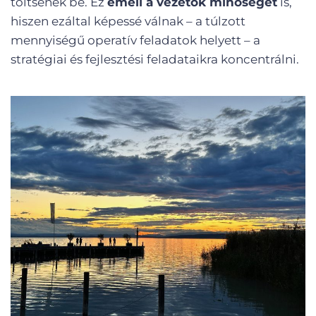
töltsenek be. Ez
emeli a vezetők minőségét
is,
hiszen ezáltal képessé válnak – a túlzott
mennyiségű operatív feladatok helyett – a
stratégiai és fejlesztési feladataikra koncentrálni.