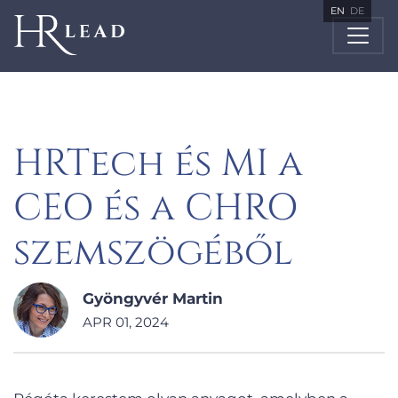
EN
DE
HRTech és MI a
CEO és a CHRO
szemszögéből
Gyöngyvér Martin
APR 01, 2024