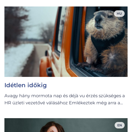
HU
Idétlen időkig
Avagy hány mormota nap és déjà vu érzés szükséges a
HR üzleti vezetővé válásához Emlékeztek még arra a...
EN