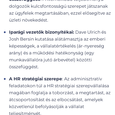
dolgozók kulcsfontosságú szerepet játszanak
az ügyfelek megtartásában, ezzel elősegítve az
üzleti növekedést.
Iparági vezetők bizonyítékai:
Dave Ulrich és
Josh Bersin kutatása alátámasztja az emberi
képességek, a vállalatértékelés (ár-nyereség
arány) és a működési hatékonyság (egy
munkavállalóra jutó árbevétel) közötti
összefüggést.
A HR stratégiai szerepe
: Az adminisztratív
feladatokon túl a HR stratégiai szerepvállalása
magában foglalja a toborzást, a megtartást, az
átcsoportosítást és az elbocsátást, amelyek
közvetlenül befolyásolják a vállalat
teljesítményét.