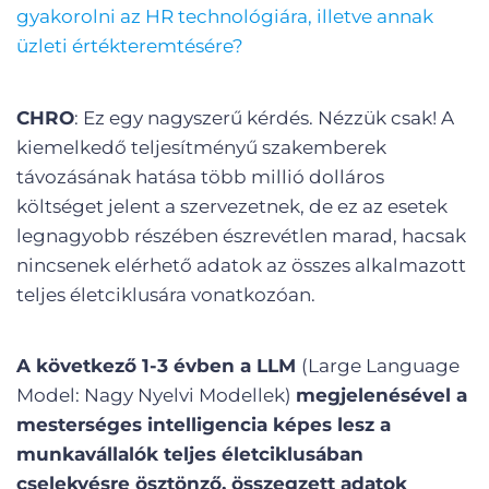
gyakorolni az HR technológiára, illetve annak
üzleti értékteremtésére?
CHRO
: Ez egy nagyszerű kérdés. Nézzük csak! A
kiemelkedő teljesítményű szakemberek
távozásának hatása több millió dolláros
költséget jelent a szervezetnek, de ez az esetek
legnagyobb részében észrevétlen marad, hacsak
nincsenek elérhető adatok az összes alkalmazott
teljes életciklusára vonatkozóan.
A következő 1-3 évben a LLM
(Large Language
Model: Nagy Nyelvi Modellek)
megjelenésével a
mesterséges intelligencia képes lesz a
munkavállalók teljes életciklusában
cselekvésre ösztönző, összegzett adatok