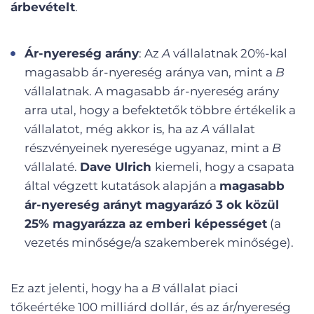
árbevételt
.
Ár-nyereség arány
: Az
A
vállalatnak 20%-kal
magasabb ár-nyereség aránya van, mint a
B
vállalatnak. A magasabb ár-nyereség arány
arra utal, hogy a befektetők többre értékelik a
vállalatot, még akkor is, ha az
A
vállalat
részvényeinek nyeresége ugyanaz, mint a
B
vállalaté.
Dave Ulrich
kiemeli, hogy a csapata
által végzett kutatások alapján a
magasabb
ár-nyereség arányt magyarázó 3 ok közül
25% magyarázza az emberi képességet
(a
vezetés minősége/a szakemberek minősége).
Ez azt jelenti, hogy ha a
B
vállalat piaci
tőkeértéke 100 milliárd dollár, és az ár/nyereség