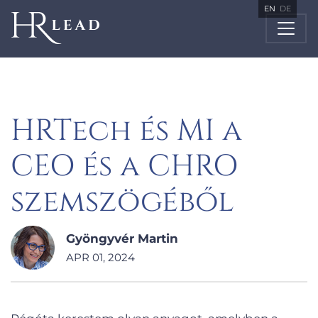
EN
DE
HRTech és MI a
CEO és a CHRO
szemszögéből
Gyöngyvér Martin
APR 01, 2024