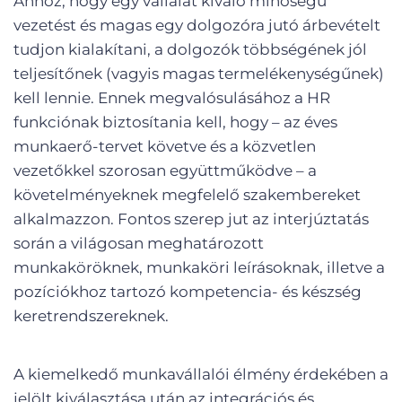
Ahhoz, hogy egy vállalat kiváló minőségű
vezetést és magas egy dolgozóra jutó árbevételt
tudjon kialakítani, a dolgozók többségének jól
teljesítőnek (vagyis magas termelékenységűnek)
kell lennie. Ennek megvalósulásához a HR
funkciónak biztosítania kell, hogy – az éves
munkaerő-tervet követve és a közvetlen
vezetőkkel szorosan együttműködve – a
követelményeknek megfelelő szakembereket
alkalmazzon. Fontos szerep jut az interjúztatás
során a világosan meghatározott
munkaköröknek, munkaköri leírásoknak, illetve a
pozíciókhoz tartozó kompetencia- és készség
keretrendszereknek.
A kiemelkedő munkavállalói élmény érdekében a
jelölt kiválasztása után az integrációs és