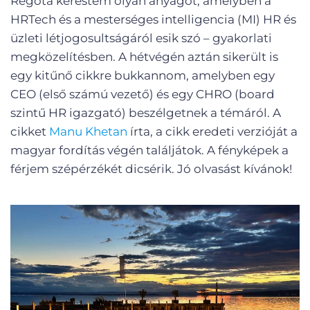
Régóta kerestem olyan anyagot, amelyben a
HRTech és a mesterséges intelligencia (MI) HR és
üzleti létjogosultságáról esik szó – gyakorlati
megközelítésben. A hétvégén aztán sikerült is
egy kitűnő cikkre bukkannom, amelyben egy
CEO (első számú vezető) és egy CHRO (board
szintű HR igazgató) beszélgetnek a témáról. A
cikket
Manu Khetan
írta, a cikk eredeti verzióját a
magyar fordítás végén találjátok. A fényképek a
férjem szépérzékét dicsérik. Jó olvasást kívánok!