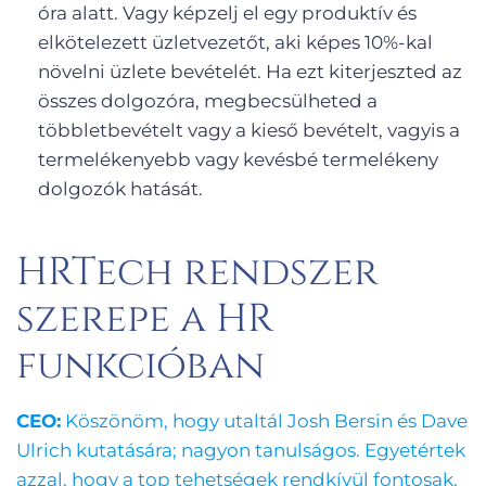
óra alatt. Vagy képzelj el egy produktív és
elkötelezett üzletvezetőt, aki képes 10%-kal
növelni üzlete bevételét. Ha ezt kiterjeszted az
összes dolgozóra, megbecsülheted a
többletbevételt vagy a kieső bevételt, vagyis a
termelékenyebb vagy kevésbé termelékeny
dolgozók hatását.
HRTech rendszer
szerepe a HR
funkcióban
CEO:
Köszönöm, hogy utaltál Josh Bersin és Dave
Ulrich kutatására; nagyon tanulságos. Egyetértek
azzal, hogy a top tehetségek rendkívül fontosak,