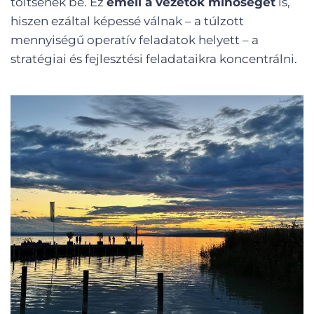
töltsenek be. Ez
emeli a vezetők minőségét
is,
hiszen ezáltal képessé válnak – a túlzott
mennyiségű operatív feladatok helyett – a
stratégiai és fejlesztési feladataikra koncentrálni.