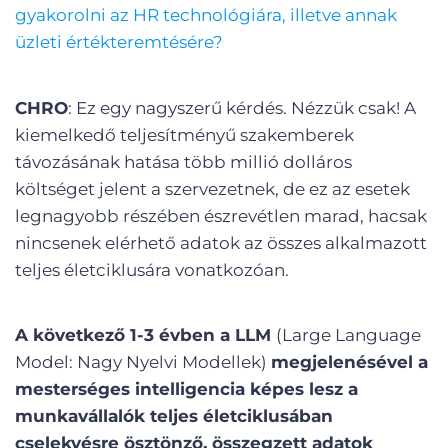
gyakorolni az HR technológiára, illetve annak
üzleti értékteremtésére?
CHRO
: Ez egy nagyszerű kérdés. Nézzük csak! A
kiemelkedő teljesítményű szakemberek
távozásának hatása több millió dolláros
költséget jelent a szervezetnek, de ez az esetek
legnagyobb részében észrevétlen marad, hacsak
nincsenek elérhető adatok az összes alkalmazott
teljes életciklusára vonatkozóan.
A következő 1-3 évben a LLM
(Large Language
Model: Nagy Nyelvi Modellek)
megjelenésével a
mesterséges intelligencia képes lesz a
munkavállalók teljes életciklusában
cselekvésre ösztönző, összegzett adatok