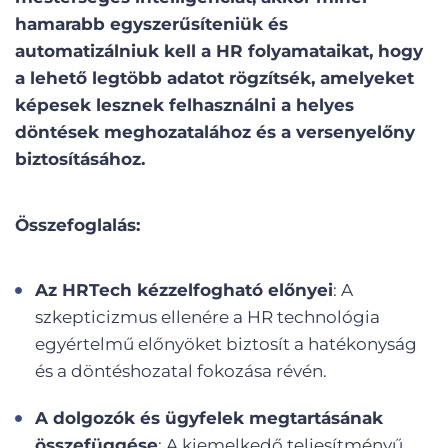
hamarabb egyszerűsíteniük és
automatizálniuk kell a HR folyamataikat, hogy
a lehető legtöbb adatot rögzítsék, amelyeket
képesek lesznek felhasználni a helyes
döntések meghozatalához és a versenyelőny
biztosításához.
Összefoglalás:
Az HRTech kézzelfogható előnyei
: A
szkepticizmus ellenére a HR technológia
egyértelmű előnyöket biztosít a hatékonyság
és a döntéshozatal fokozása révén.
A dolgozók és ügyfelek megtartásának
összefüggése
: A kiemelkedő teljesítményű