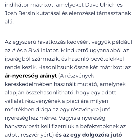
indikátor mátrixot, amelyeket Dave Ulrich és
Josh Bersin kutatásai és elemzései támasztanak
alá.
Az egyszerű hivatkozás kedvéért vegyük például
az
A
és a
B
vállalatot. Mindkettő ugyanabból az
iparágból származik, és hasonló bevételekkel
rendelkezik. Hasonlítsunk össze két mátrixot; az
ár-nyereség arányt
(A részvények
kereskedelmében használt mutató, amelynek
alapján összehasonlítható, hogy egy adott
vállalat részvényének a piaci ára milyen
mértékben drága az egy részvényre jutó
nyereséghez mérve. Vagyis a nyereség
hányszorosát kell fizetniük a befektetőknek az
adott részvényért.)
és az
egy dolgozóra jutó