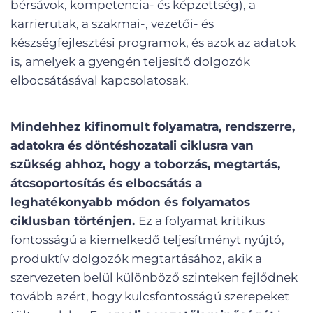
bérsávok, kompetencia- és képzettség), a
karrierutak, a szakmai-, vezetői- és
készségfejlesztési programok, és azok az adatok
is, amelyek a gyengén teljesítő dolgozók
elbocsátásával kapcsolatosak.
Mindehhez kifinomult folyamatra, rendszerre,
adatokra és döntéshozatali ciklusra van
szükség ahhoz, hogy a toborzás, megtartás,
átcsoportosítás és elbocsátás a
leghatékonyabb módon és folyamatos
ciklusban történjen.
Ez a folyamat kritikus
fontosságú a kiemelkedő teljesítményt nyújtó,
produktív dolgozók megtartásához, akik a
szervezeten belül különböző szinteken fejlődnek
tovább azért, hogy kulcsfontosságú szerepeket