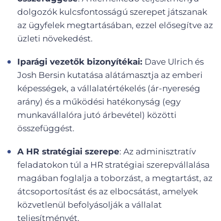
dolgozók kulcsfontosságú szerepet játszanak
az ügyfelek megtartásában, ezzel elősegítve az
üzleti növekedést.
Iparági vezetők bizonyítékai:
Dave Ulrich és
Josh Bersin kutatása alátámasztja az emberi
képességek, a vállalatértékelés (ár-nyereség
arány) és a működési hatékonyság (egy
munkavállalóra jutó árbevétel) közötti
összefüggést.
A HR stratégiai szerepe
: Az adminisztratív
feladatokon túl a HR stratégiai szerepvállalása
magában foglalja a toborzást, a megtartást, az
átcsoportosítást és az elbocsátást, amelyek
közvetlenül befolyásolják a vállalat
teljesítményét.