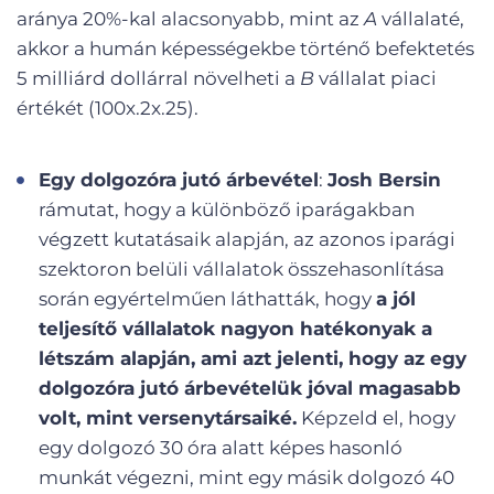
aránya 20%-kal alacsonyabb, mint az
A
vállalaté,
akkor a humán képességekbe történő befektetés
5 milliárd dollárral növelheti a
B
vállalat piaci
értékét (100x.2x.25).
Egy dolgozóra jutó árbevétel
:
Josh Bersin
rámutat, hogy a különböző iparágakban
végzett kutatásaik alapján, az azonos iparági
szektoron belüli vállalatok összehasonlítása
során egyértelműen láthatták, hogy
a jól
teljesítő vállalatok nagyon hatékonyak a
létszám alapján, ami azt jelenti, hogy az egy
dolgozóra jutó árbevételük jóval magasabb
volt, mint versenytársaiké.
Képzeld el, hogy
egy dolgozó 30 óra alatt képes hasonló
munkát végezni, mint egy másik dolgozó 40