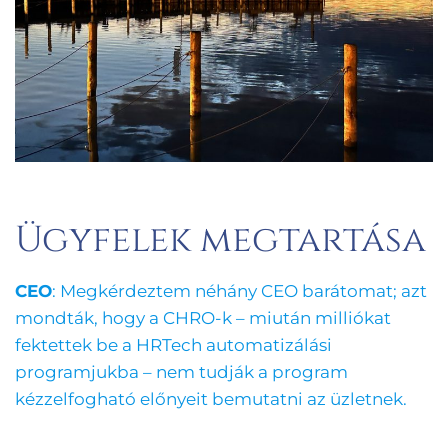
Ügyfelek megtartása
CEO
: Megkérdeztem néhány CEO barátomat; azt
mondták, hogy a CHRO-k – miután milliókat
fektettek be a HRTech automatizálási
programjukba – nem tudják a program
kézzelfogható előnyeit bemutatni az üzletnek.