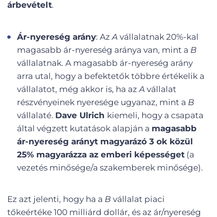
árbevételt
.
Ár-nyereség arány
: Az
A
vállalatnak 20%-kal
magasabb ár-nyereség aránya van, mint a
B
vállalatnak. A magasabb ár-nyereség arány
arra utal, hogy a befektetők többre értékelik a
vállalatot, még akkor is, ha az
A
vállalat
részvényeinek nyeresége ugyanaz, mint a
B
vállalaté.
Dave Ulrich
kiemeli, hogy a csapata
által végzett kutatások alapján a
magasabb
ár-nyereség arányt magyarázó 3 ok közül
25% magyarázza az emberi képességet
(a
vezetés minősége/a szakemberek minősége).
Ez azt jelenti, hogy ha a
B
vállalat piaci
tőkeértéke 100 milliárd dollár, és az ár/nyereség