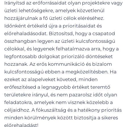
Irányítsd az erőforrásaidat olyan projektekre vagy
üzleti lehetőségekre, amelyek közvetlenül
hozzájárulnak a fő üzleti célok eléréséhez.
Időnként értékeld újra a prioritásaidat és
előrehaladásodat. Biztosítsd, hogy a csapatod
összhangban legyen az üzleti kulcsfontosságú
célokkal, és legyenek felhatalmazva arra, hogy a
legfontosabb dolgokat priorizáló döntéseket
hozzanak. Az erős kommunikáció és bizalom
kulcsfontosságú ebben a megközelítésben. Ha
ezeket az alapelveket követed, minden
erőfeszítésed a legnagyobb értéket teremtő
területekre irányul, és nem pazarolsz időt olyan
feladatokra, amelyek nem visznek közelebb a
céljaidhoz. A fókuszáltság és a hatékony prioritás
minden körülmények között biztosítja a sikeres
előrehaladást!