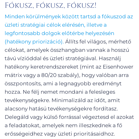
Fókusz, fókusz, fókusz!
Minden körülmények között tartsd a fókuszod az
üzleti stratégiai célok elérésén, illetve a
legfontosabb dolgok előtérbe helyezésén
(hatékony priorizáció).
Állíts fel világos, mérhető
célokat, amelyek összhangban vannak a hosszú
távú vízióddal és üzleti stratégiával. Használj
hatékony keretrendszereket (mint az Eisenhower
mátrix vagy a 80/20 szabály), hogy valóban arra
összpontosíts, ami a legnagyobb eredményt
hozza. Ne félj nemet mondani a felesleges
tevékenységekre. Minimalizáld az időt, amit
alacsony hatású tevékenységekre fordítasz.
Delegáld vagy külső forrással végeztesd el azokat
a feladatokat, amelyek nem illeszkednek a fő
erősségeidhez vagy üzleti prioritásaidhoz.