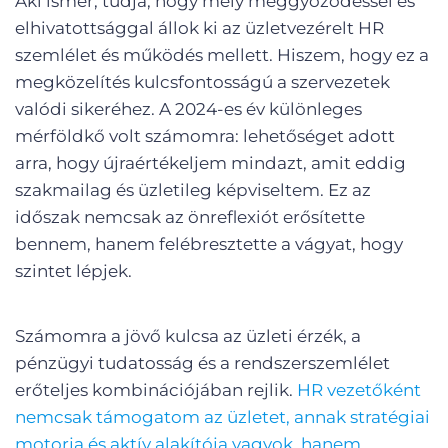
Aki ismer, tudja, hogy mély meggyőződéssel és
elhivatottsággal állok ki az üzletvezérelt HR
szemlélet és működés mellett. Hiszem, hogy ez a
megközelítés kulcsfontosságú a szervezetek
valódi sikeréhez. A 2024-es év különleges
mérföldkő volt számomra: lehetőséget adott
arra, hogy újraértékeljem mindazt, amit eddig
szakmailag és üzletileg képviseltem. Ez az
időszak nemcsak az önreflexiót erősítette
bennem, hanem felébresztette a vágyat, hogy
szintet lépjek.
Számomra a jövő kulcsa az üzleti érzék, a
pénzügyi tudatosság és a rendszerszemlélet
erőteljes kombinációjában rejlik.
HR vezetőként
nemcsak támogatom az üzletet, annak stratégiai
motorja és aktív alakítója vagyok, hanem