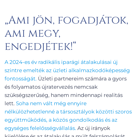
„Ami jön, fogadjátok,
ami megy,
engedjétek!“
A 2024-es év radikális iparági átalakulásai új
szintre emelték az üzleti alkalmazkodóképesség
fontosságát.
Üzleti partnereim számára a gyors
és folyamatos újratervezés nemcsak
szükségszerűség, hanem mindennapi realitás
lett.
Soha nem vált még ennyire
nélkülözhetetlenné a társosztályok közötti szoros
együttműködés, a közös gondolkodás és az
egységes felelősségvállalás.
Az új irányok
kijelölése és az átalakulás a múlt felszámolását,