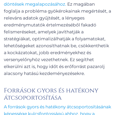
döntések megalapozásához.
Ez magában
foglalja a probléma gyökérokainak megértését, a
releváns adatok gyűjtését, a lényeges
eredménymutatók értelmezéséből fakadó
felismeréseket, amelyek javíthatják a
stratégiákat, optimalizálhatják a folyamatokat,
lehetőségeket azonosíthatnak be, csökkenthetik
a kockázatokat, jobb eredményekhez és
versenyelőnyhöz vezethetnek. Ez segíthet
elkerülni azt is, hogy időt és erőforrást pazarolj
alacsony hatású kezdeményezésekre.
Források gyors és hatékony
átcsoportosítása
A források gyors és hatékony átcsoportosításának
képessége kulcsfontosságú ahhoz, hogy a