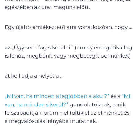
egészében az utat magunk előtt.
Egy újabb emlékeztető arra vonatkozóan, hogy …
az „Úgy sem fog sikerülni.” (amely energetikailag
is lehúz, megbénít vagy megbetegít bennünket)
át kell adja a helyét a …
„Mi van, ha minden a legjobban alakul?”
és a
“Mi
van, ha minden sikerül?”
gondolatoknak, amik
felszabadítják, örömmel töltik el az elménket és
a megvalósulás irányába mutatnak.