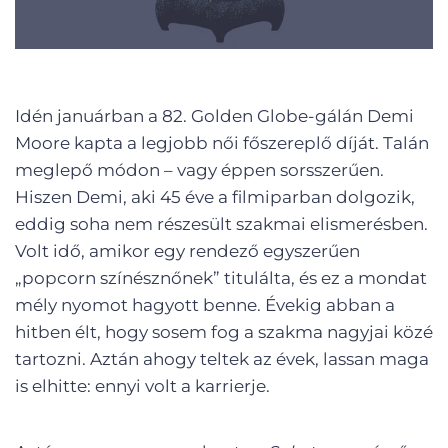
Idén januárban a 82. Golden Globe-gálán Demi
Moore kapta a legjobb női főszereplő díját. Talán
meglepő módon – vagy éppen sorsszerűen.
Hiszen Demi, aki 45 éve a filmiparban dolgozik,
eddig soha nem részesült szakmai elismerésben.
Volt idő, amikor egy rendező egyszerűen
„popcorn színésznőnek” titulálta, és ez a mondat
mély nyomot hagyott benne. Évekig abban a
hitben élt, hogy sosem fog a szakma nagyjai közé
tartozni. Aztán ahogy teltek az évek, lassan maga
is elhitte: ennyi volt a karrierje.