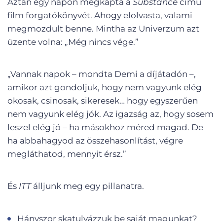
Aztán egy napon megkapta a
Substance
című
film forgatókönyvét. Ahogy elolvasta, valami
megmozdult benne. Mintha az Univerzum azt
üzente volna: „Még nincs vége.”
„Vannak napok – mondta Demi a díjátadón –,
amikor azt gondoljuk, hogy nem vagyunk elég
okosak, csinosak, sikeresek… hogy egyszerűen
nem vagyunk elég jók. Az igazság az, hogy sosem
leszel elég jó – ha másokhoz méred magad. De
ha abbahagyod az összehasonlítást, végre
megláthatod, mennyit érsz.”
És
ITT
álljunk meg egy pillanatra.
Hányszor skatulyázzuk be saját magunkat?