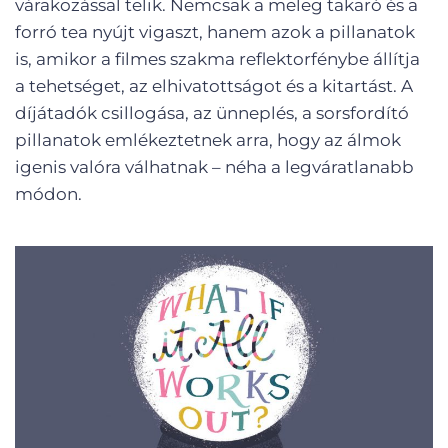
várakozással telik. Nemcsak a meleg takaró és a
forró tea nyújt vigaszt, hanem azok a pillanatok
is, amikor a filmes szakma reflektorfénybe állítja
a tehetséget, az elhivatottságot és a kitartást. A
díjátadók csillogása, az ünneplés, a sorsfordító
pillanatok emlékeztetnek arra, hogy az álmok
igenis valóra válhatnak – néha a legváratlanabb
módon.