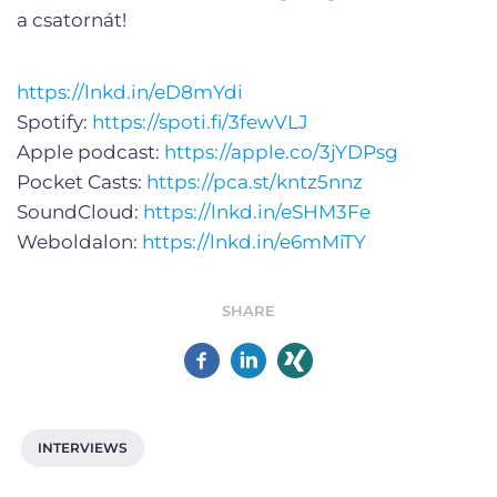
a csatornát!
https://lnkd.in/eD8mYdi
Spotify:
https://spoti.fi/3fewVLJ
Apple podcast:
https://apple.co/3jYDPsg
Pocket Casts:
https://pca.st/kntz5nnz
SoundCloud:
https://lnkd.in/eSHM3Fe
Weboldalon:
https://lnkd.in/e6mMiTY
SHARE
INTERVIEWS