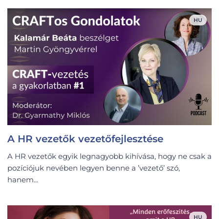
HU
A HR vezetők vezetőfejlesztése
A HR vezetők egyik legnagyobb kihívása, hogy ne csak a
pozíciójuk nevében legyen benne a ’vezető’ szó,
hanem...
HU