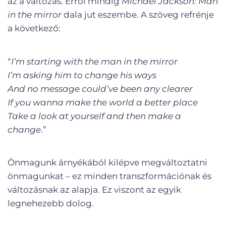
az a változás. Erről mindig
Michael Jackson: Man
in the mirror
dala jut eszembe. A szöveg refrénje
a következő:
“
I’m starting with the man in the mirror
I’m asking him to change his ways
And no message could’ve been any clearer
If you wanna make the world a better place
Take a look at yourself and then make a
change
.”
Önmagunk árnyékából kilépve megváltoztatni
önmagunkat – ez minden transzformációnak és
változásnak az alapja. Ez viszont az egyik
legnehezebb dolog.