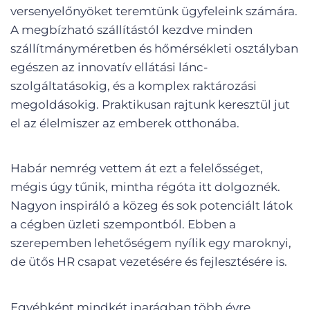
versenyelőnyöket teremtünk ügyfeleink számára.
A megbízható szállítástól kezdve minden
szállítmányméretben és hőmérsékleti osztályban
egészen az innovatív ellátási lánc-
szolgáltatásokig, és a komplex raktározási
megoldásokig. Praktikusan rajtunk keresztül jut
el az élelmiszer az emberek otthonába.
Habár nemrég vettem át ezt a felelősséget,
mégis úgy tűnik, mintha régóta itt dolgoznék.
Nagyon inspiráló a közeg és sok potenciált látok
a cégben üzleti szempontból. Ebben a
szerepemben lehetőségem nyílik egy maroknyi,
de ütős HR csapat vezetésére és fejlesztésére is.
Egyébként mindkét iparágban több évre