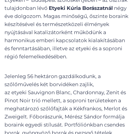
Etyeken – Budapest szőlőskertjében – az osztrák
tulajdonban lévő
Etyeki Kúria Borászatnál
négy
éve dolgozom. Magas minőségű, őszinte boraink
készítésével és természetközeli élmények
nyújtásával katalizátorként működünk a
harmonikus emberi kapcsolatok kialakításában
és fenntartásában, illetve az etyeki és a soproni
régió felemelkedésében.
Jelenleg 56 hektáron gazdálkodunk, a
szőlőművelés két borvidéken zajlik,
az etyeki Sauvignon Blanc, Chardonnay, Zenit és
Pinot Noir trió mellett, a soproni területeken a
meghatározó szőlőfajták a Kékfrankos, Merlot és
Zweigelt. Főborászunk, Mérész Sándor formálja
boraink egyedi stílusát. Portfóliónkban csendes
borok, gyöngyöző borok és pezsgő tételek