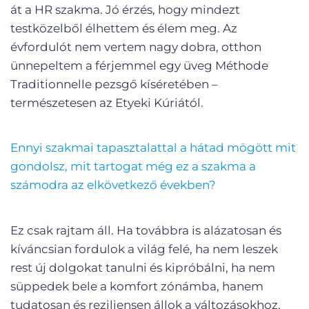
át a HR szakma. Jó érzés, hogy mindezt
testközelből élhettem és élem meg. Az
évfordulót nem vertem nagy dobra, otthon
ünnepeltem a férjemmel egy üveg Méthode
Traditionnelle pezsgő kíséretében –
természetesen az Etyeki Kúriától.
Ennyi szakmai tapasztalattal a hátad mögött mit
gondolsz, mit tartogat még ez a szakma a
számodra az elkövetkező években?
Ez csak rajtam áll. Ha továbbra is alázatosan és
kíváncsian fordulok a világ felé, ha nem leszek
rest új dolgokat tanulni és kipróbálni, ha nem
süppedek bele a komfort zónámba, hanem
tudatosan és reziliensen állok a változásokhoz,