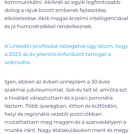
kommunikálni. Akiknél az egyik legfontosabb
dolog a rájuk bízott emberek fejlesztése,
elkötelezése. Akik magas érzelmi intelligenciával
és jó humorérzékkel rendelkeznek.
A LinkedIn profilodat nézegetve úgy látom, hogy
a 2023-as év jelentős évfordulót tartogat a
számodra.
Igen, ebben az évben ünneplem a 30 éves
szakmai jubileumomat. Sok év telt el, amióta ezt
a hivatást választottam és a piaci porondra
léptem. Több iparágban, itthon és külföldön,
helyi és regionális vezetői pozíciókban
mutathattam meg magam és a szenvedélyem a
munka iránt. Nagy átalakulásokon ment és megy