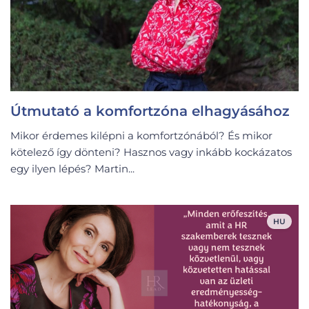
Útmutató a komfortzóna elhagyásához
Mikor érdemes kilépni a komfortzónából? És mikor
kötelező így dönteni? Hasznos vagy inkább kockázatos
egy ilyen lépés? Martin...
HU