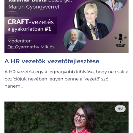
A HR vezetők vezetőfejlesztése
A HR vezetők egyik legnagyobb kihívása, hogy ne csak a
pozíciójuk nevében legyen benne a ’vezető’ szó,
hanem...
HU