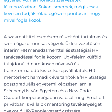
egyensúlyú, harmonikus szervezetek
létrehozásában. Sokan ismernek, mégis csak
kevesen tudják rólad egészen pontosan, hogy
mivel foglalkozol.
A szakmai kiteljesedésem részeként tartalmas és
szerteágazó munkát végzek. Üzleti vezetőként
interim HR menedzsmenttel és stratégiai HR
tanácsadással foglalkozom. Ügyfeleim külföldi
tulajdonú, dinamikusan növekvő és
transzformálódó kis-és középvállalatok. HR
mentorként harmadik éve tanítok a ’HR Stratéga’
posztgraduális egyetemi képzésen, ami a
Széchenyi István Egyetem és a New Code
Csoport kooperációjában valósul meg. Emellett
privátban is vállalok mentoring tevékenységet
gyakorló HR/People vezetők részére.