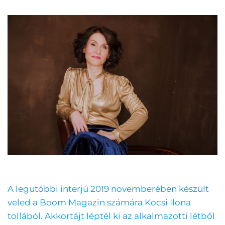
A legutóbbi interjú 2019 novemberében készült
veled a Boom Magazin számára Kocsi Ilona
tollából. Akkortájt léptél ki az alkalmazotti létből