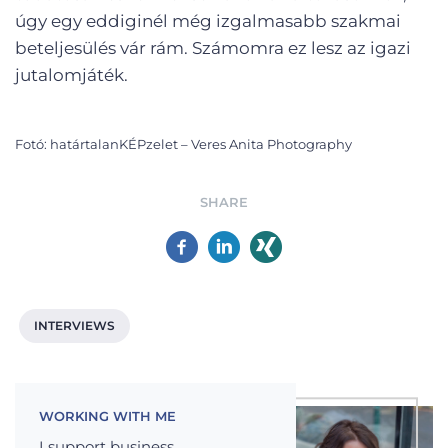
úgy egy eddiginél még izgalmasabb szakmai
beteljesülés vár rám. Számomra ez lesz az igazi
jutalomjáték.
Fotó: határtalanKÉPzelet – Veres Anita Photography
SHARE
INTERVIEWS
WORKING WITH ME
I support business