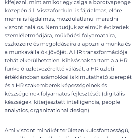
kifejezni, mint amikor egy csiga a borotvapenge
közepén áll. Visszafordulni is fájdalmas, előre
menni is fájdalmas, mozdulatlanul maradni
viszont halálos. Nem tudjuk az elmúlt évtizedek
szemléletmódjára, működési folyamataira,
eszközeire és megoldásaira alapozni a munka és
a munkavállalók jövőjét. A HR transzformációja
tehát elkerülhetetlen. Kihívásnak tartom a a HR
funkció üzletvezéreltté válását, a HR üzleti
értékláncban számokkal is kimutatható szerepét
és a HR szakemberek képességeinek és
készségeinek folyamatos fejlesztését (digitális
készségek, kiterjesztett intelligencia, people
analytics, organizational design).
Ami viszont mindkét területen kulcsfontosságú,