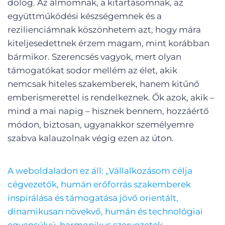
dolog. Az álmomnak, a kitartásomnak, az
együttműködési készségemnek és a
rezilienciámnak köszönhetem azt, hogy mára
kiteljesedettnek érzem magam, mint korábban
bármikor. Szerencsés vagyok, mert olyan
támogatókat sodor mellém az élet, akik
nemcsak hiteles szakemberek, hanem kitűnő
emberismerettel is rendelkeznek. Ők azok, akik –
mind a mai napig – hisznek bennem, hozzáértő
módon, biztosan, ugyanakkor személyemre
szabva kalauzolnak végig ezen az úton.
A weboldaladon ez áll: „Vállalkozásom célja
cégvezetők, humán erőforrás szakemberek
inspirálása és támogatása jövő orientált,
dinamikusan növekvő, humán és technológiai