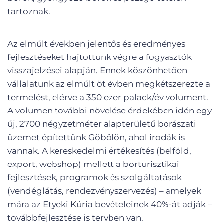
tartoznak.
Az elmúlt években jelentős és eredményes
fejlesztéseket hajtottunk végre a fogyasztók
visszajelzései alapján. Ennek köszönhetően
vállalatunk az elmúlt öt évben megkétszerezte a
termelést, elérve a 350 ezer palack/év volument.
A volumen további növelése érdekében idén egy
új, 2700 négyzetméter alapterületű borászati
üzemet építettünk Göbölön, ahol irodák is
vannak. A kereskedelmi értékesítés (belföld,
export, webshop) mellett a borturisztikai
fejlesztések, programok és szolgáltatások
(vendéglátás, rendezvényszervezés) – amelyek
mára az Etyeki Kúria bevételeinek 40%-át adják –
továbbfejlesztése is tervben van.