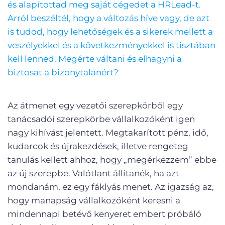
és alapítottad meg saját cégedet a HRLead-t.
Arról beszéltél, hogy a változás híve vagy, de azt
is tudod, hogy lehetőségek és a sikerek mellett a
veszélyekkel és a következményekkel is tisztában
kell lenned. Megérte váltani és elhagyni a
biztosat a bizonytalanért?
Az átmenet egy vezetői szerepkörből egy
tanácsadói szerepkörbe vállalkozóként igen
nagy kihívást jelentett. Megtakarított pénz, idő,
kudarcok és újrakezdések, illetve rengeteg
tanulás kellett ahhoz, hogy „megérkezzem” ebbe
az új szerepbe. Valótlant állítanék, ha azt
mondanám, ez egy fáklyás menet. Az igazság az,
hogy manapság vállalkozóként keresni a
mindennapi betévő kenyeret embert próbáló