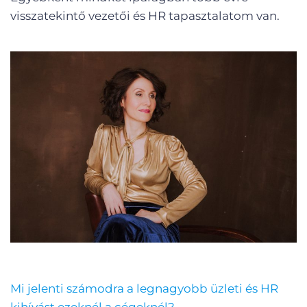
visszatekintő vezetői és HR tapasztalatom van.
Mi jelenti számodra a legnagyobb üzleti és HR