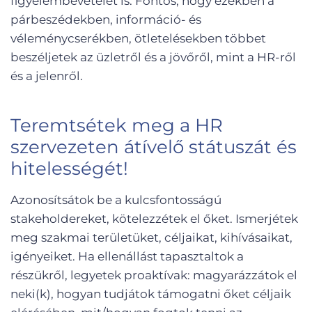
figyelembevételét is. Fontos, hogy ezekben a
párbeszédekben, információ- és
véleménycserékben, ötletelésekben többet
beszéljetek az üzletről és a jövőről, mint a HR-ről
és a jelenről.
Teremtsétek meg a HR
szervezeten átívelő státuszát és
hitelességét!
Azonosítsátok be a kulcsfontosságú
stakeholdereket, kötelezzétek el őket. Ismerjétek
meg szakmai területüket, céljaikat, kihívásaikat,
igényeiket. Ha ellenállást tapasztaltok a
részükről, legyetek proaktívak: magyarázzátok el
neki(k), hogyan tudjátok támogatni őket céljaik