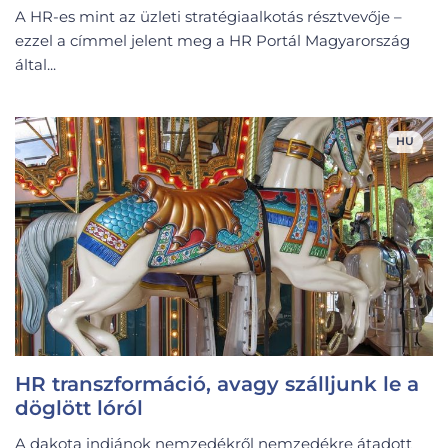
A HR-es mint az üzleti stratégiaalkotás résztvevője –
ezzel a címmel jelent meg a HR Portál Magyarország
által...
HU
HR transzformáció, avagy szálljunk le a
döglött lóról
A dakota indiánok nemzedékről nemzedékre átadott