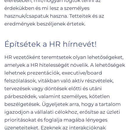
elérésében, mit/hogyan fogtok tenni az
érdekükben és mi lesz a személyes
hasznuk/csapatuk haszna. Tetteitek és az
eredmények beszéljenek értetek.
Építsétek a HR hírnevét!
HR vezetőként teremtsetek olyan lehetőségeket,
amelyek a HR hitelességét növelik. A lehetőségek
lehetnek prezentációk, executive/board
felszólalások, vitákban való aktív részvételek,
tervezések vagy döntések előtti és utáni
párbeszédek, valamint személyes, kötetlen
beszélgetések. Ügyeljetek arra, hogy a tartalom
igazodjon a vállalati célokhoz, erősítse az üzleti
prioritásokat és foglalja magába lényeges
üzeneteiteket. Ezeknek az interakcióknak