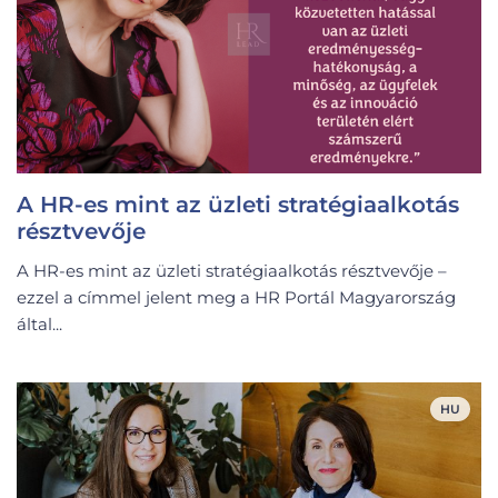
A HR-es mint az üzleti stratégiaalkotás
résztvevője
A HR-es mint az üzleti stratégiaalkotás résztvevője –
ezzel a címmel jelent meg a HR Portál Magyarország
által...
HU