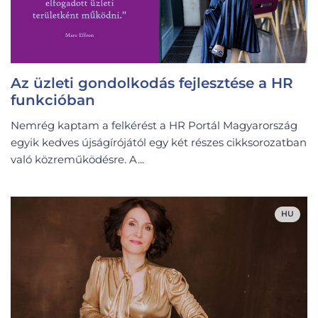
Az üzleti gondolkodás fejlesztése a HR
funkcióban
Nemrég kaptam a felkérést a HR Portál Magyarország
egyik kedves újságírójától egy két részes cikksorozatban
való közreműködésre. A...
HU