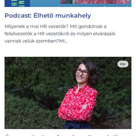
Podcast: Élhető munkahely
Milyenek a mai HR vezetők? Mit gondolnak a
felsővezetők a HR vezetőkről és milyen elvárásaik
vannak velük szemben?Mi...
HU