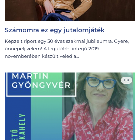
Számomra ez egy jutalomjáték
Képzelt riport egy 30 éves szakmai jubileumra. Gyere,
ünnepelj velem! A legutóbbi interjú 2019
novemberében készült veled a...
HU