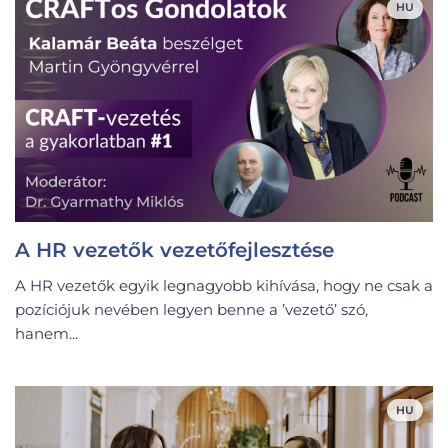
HU
A HR vezetők vezetőfejlesztése
A HR vezetők egyik legnagyobb kihívása, hogy ne csak a
pozíciójuk nevében legyen benne a ’vezető’ szó,
hanem...
HU