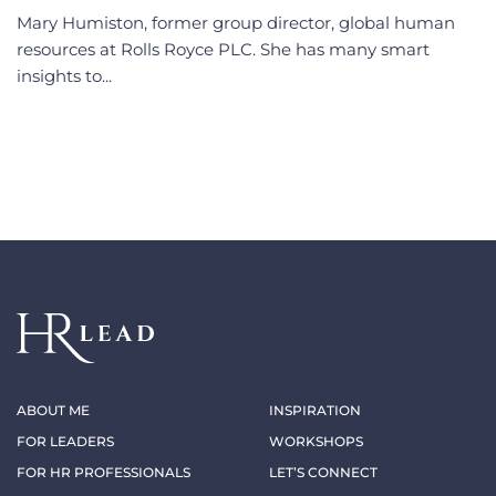
Mary Humiston, former group director, global human
resources at Rolls Royce PLC. She has many smart
insights to...
ABOUT ME
INSPIRATION
FOR LEADERS
WORKSHOPS
FOR HR PROFESSIONALS
LET’S CONNECT