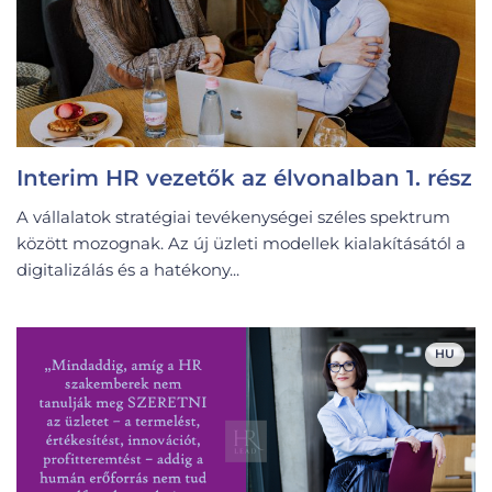
Interim HR vezetők az élvonalban 1. rész
A vállalatok stratégiai tevékenységei széles spektrum
között mozognak. Az új üzleti modellek kialakításától a
digitalizálás és a hatékony...
HU